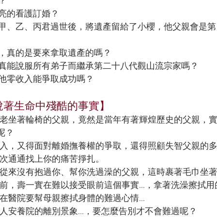
？
亮的看護訂婚？
甲、乙、丙君過世後，將遺產留給了小櫻，他父親會是第
，真的是要來拿取遺產的嗎？
真能說服所有弟子而繼承第二十八代觀山流宗家嗎？
他零收入能爭取成功嗎？
說著生命中殘酷的事實】
蒼老坐著輪椅的父親，竟然是當年有著輝煌歷史的父親，
呢？
收入，又得面對離婚撫養權的爭取，還得照顧失智父親的
次通通找上你的痛苦掙扎。
個從來沒有抱過你、幫你洗過澡的父親，這時裹著毛巾坐
前，壽一實在難以接受眼前這個事實...，拿著洗澡擦拭用
醫院要幫母親擦拭身體的難過心情...
人安養院的離別景象...，要怎麼告別才不會難過呢？