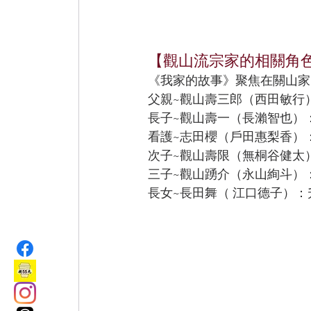
【觀山流宗家的相關角
《我家的故事》聚焦在關山家
父親~觀山壽三郎（西田敏行
長子~觀山壽一（長瀨智也）
看護~志田櫻（戶田惠梨香）
次子~觀山壽限（無桐谷健太
三子~觀山踴介（永山絢斗）
長女~長田舞（ 江口德子）