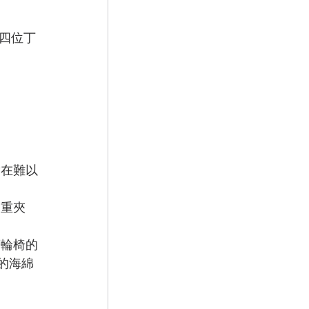
四位丁
實在難以
多重夾
著輪椅的
的海綿