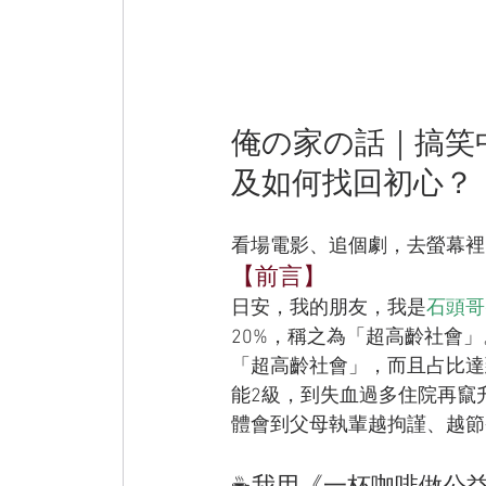
俺の家の話｜搞笑
及如何找回初心？
看場電影、追個劇，去螢幕裡
【前言】
日安，我的朋友，我是
石頭哥
20%，稱之為「超高齡社會
「超高齡社會」，而且占比達到
能2級，到失血過多住院再竄
體會到父母執輩越拘謹、越節
☕️我用《一杯咖啡做公