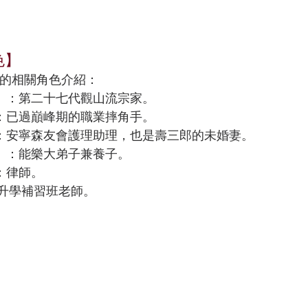
色】
的相關角色介紹：
）：第二十七代觀山流宗家。
：已過巔峰期的職業摔角手。
：安寧森友會護理助理，也是壽三郎的未婚妻。
）：能樂大弟子兼養子。
：律師。
：升學補習班老師。