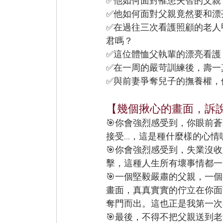
✅他如何面對罹患失智的父親
✅他如何面對父親竟然要和漂
✅在過往三次看護照顧的老人
君嗎？
✅這位體恤父執輩的漂亮看護
✅在一周的嚴苛訓練後，壽一
✅與前妻爭奪兒子的撫養權，
【幾個揪心的畫面，訴
🎯你會強烈感受到，你眼前
接受...，這是種什麼樣的心情
🎯你會強烈感受到，失業沒
擊，這種人生所有壞事情都一
🎯一個堅毅嚴肅的父親，一
畫面，真真實實的佇立在你面
奪門而出。這也正是我第一次在
🎯最後，不得不把父親送到老