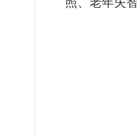
照、老年失
巷弄美食
微小說
Practical