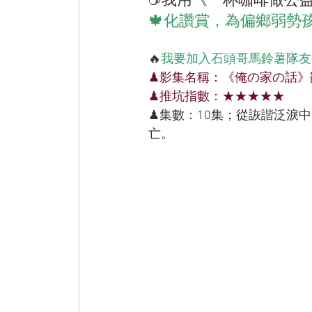
🍁化讚賞，為偏鄉弱勢
🔥
我要加入石頭哥馬鈴薯隊友
♟影集名稱：《俺の家の話》
♟推坑指數：★★★★★
♟集數：10集；從詼諧泛淚
亡。