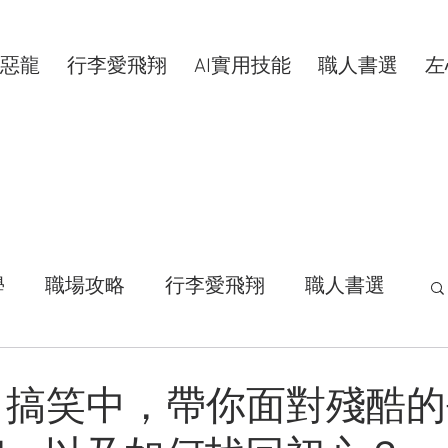
惡龍
行李愛飛翔
AI實用技能
職人書選
左
學
職場攻略
行李愛飛翔
職人書選
活拾穗
汗水交響曲
VIP專屬
｜搞笑中，帶你面對殘酷的
康分享
明新科大
區塊鏈
共同創作者