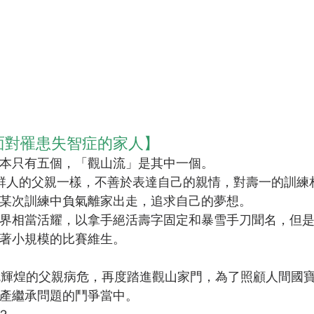
面對罹患失智症的家人】
本只有五個，「觀山流」是其中一個。 
群人的父親一樣，不善於表達自己的親情，對壽一的訓練
某次訓練中負氣離家出走，追求自己的夢想。
界相當活耀，以拿手絕活壽字固定和暴雪手刀聞名，但
著小規模的比賽維生。
就輝煌的父親病危，再度踏進觀山家門，為了照顧人間國
產繼承問題的鬥爭當中。