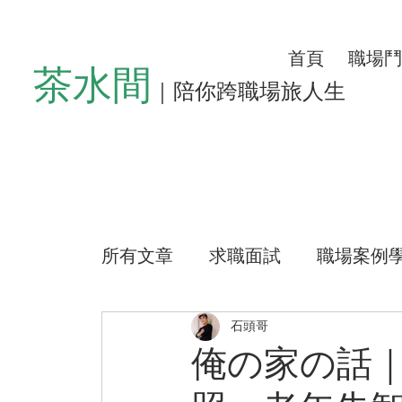
首頁
職場鬥
茶水間
｜陪你跨職場旅人生
所有文章
求職面試
職場案例
懶人沙發
左心房空位
生
石頭哥
俺の家の話
公益路上
測驗小程式
好