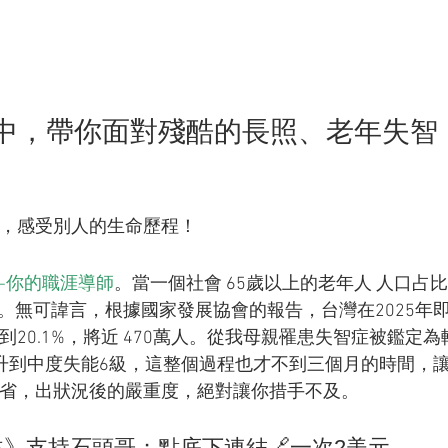
中，帶你面對殘酷的長照、老年失智
，感受別人的生命歷程！
-你的職涯導師
。當一個社會 65歲以上的老年人 人口占
」。無可諱言，根據國家發展協會的報告，台灣在2025年
20.1%，將近 470萬人。從我母親罹患失智症被鑑定為
升到中度失能6級，這整個過程也才不到三個月的時間，
省，出狀況後的嚴重度，絕對讓你措手不及。
益》支持石頭哥；點底下連結🔗一次2美元。