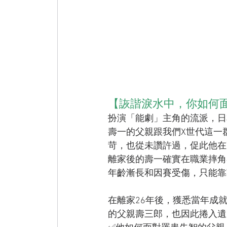
【詼諧淚水中，你如何
扮演「能劇」主角的流派，日
壽一的父親跟我們X世代這一
苛，也從未讚許過，促此他在
離家後的壽一確實在職業摔角
年齡漸長和因賽受傷，只能靠
在離家26年後，獲悉當年成
的父親壽三郎，也因此捲入遺