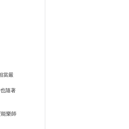
相當嚴
是也隨著
寶能樂師