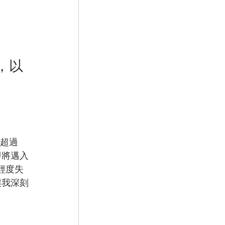
，以
比超過
即將邁入
輕度失
讓我深刻