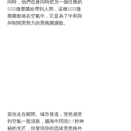
同時，他們也會同時把另一個任務的
SDD微塵菌給帶到人間，這種SDD微
塵菌散佈在空氣中，它是為了中和與
抑制闇黑勢力的黑魄菌擴散。
當你走在鄉間、城市巷道，突然感受
到空氣一股清新，腦海中閃現0.1秒神
秘的光芒，你發現你的思緒竟然格外