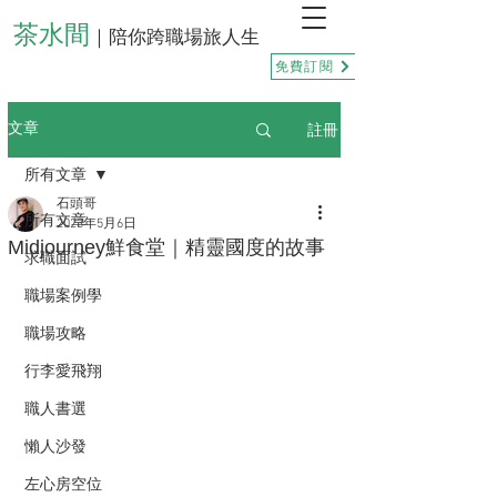
茶水間
｜陪你跨職場旅人生
免費訂閱
註冊
文章
所有文章
石頭哥
所有文章
2023年5月6日
Midjourney鮮食堂｜精靈國度的故事
求職面試
職場案例學
職場攻略
行李愛飛翔
職人書選
懶人沙發
左心房空位