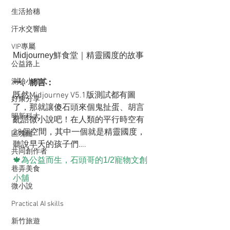
生活拾穗
汗水交響曲
VIP專屬
Midjourney鮮食堂｜精靈國度的故事
公益路上
測驗小程式
一、前言：
既然Midjourney V5.1版測試都有圖
好康分享
了，那就讓傻石頭來個鬼扯蛋、胡言
明新科大
亂語微小說吧！在人類的平行時空有
28個空間，其中一個就是精靈國度，
區塊鏈
聽說早夭的孩子們….
共同創作者
🍁為公益而生，石頭哥的1/2寵物文創
巷弄美食
小舖
微小說
Practical AI skills
新竹旅遊