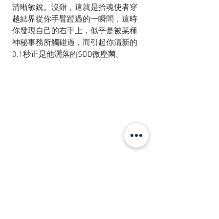
清晰敏銳。沒錯，這就是拾魂使者穿
越結界從你手臂蹬過的一瞬間，這時
你發現自己的右手上，似乎是被某種
神秘事務所觸碰過，而引起你清新的
0.1秒正是他灑落的SDD微塵菌。
在黑魄菌與病毒混種成為Covid-19的
此刻，這些拾魂使者正忙碌著....故事
就這樣展開下去。
續待…