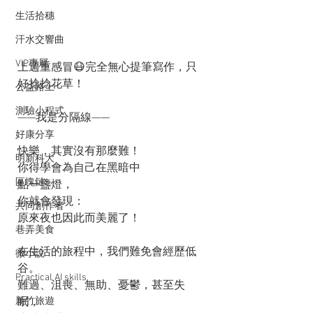
生活拾穗
汗水交響曲
VIP專屬
上週重感冒😷完全無心提筆寫作，只
好捻捻花草！
公益路上
測驗小程式
——我是分隔線——
好康分享
快樂，其實沒有那麼難！
明新科大
你得學會為自己在黑暗中
區塊鏈
點一盞燈，
你就會發現：
共同創作者
原來夜也因此而美麗了！
巷弄美食
在生活的旅程中，我們難免會經歷低
微小說
谷。
Practical AI skills
難過、沮喪、無助、憂鬱，甚至失
眠，
新竹旅遊