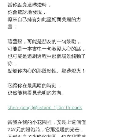
當你點亮這盞燈時，
你會驚訝地發現，
原來自己擁有如此堅韌而美麗的力
量！
這盞燈，可能是朋友的一句鼓勵，
可能是一本書中一句激勵人心的話，
也可能是追劇過程中那個場景觸動了
你，
點燃你內心的那股韌性、那盞燈火！
它讓你在最黑暗的時刻，
仍然能夠看見光明的方向。
shen_peng (@iistone_1) on Threads
當我在我的小花園裡，安裝上這個僅
249元的燈泡時，它那溫暖的光芒，