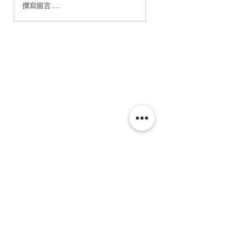
給個數字，就能精準卜
不是人人適合奔跑
撰寫留言......
卦，這實在太神奇了
擇自己適合的賽道
《卜卦小程式指南》
追求成功更重要