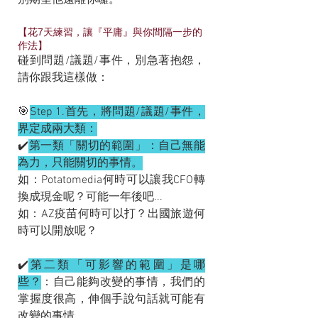
【花7天練習，讓『平庸』與你間隔一步的
作法】
碰到問題/議題/事件，別急著抱怨，
請你跟我這樣做：
🎯
Step 1.首先，將問題/議題/事件，
界定成兩大類：
✔️
第一類「關切的範圍」：自己無能
為力，只能關切的事情。
如：Potatomedia何時可以讓我CFO轉
換成現金呢？可能一年後吧...
如：AZ疫苗何時可以打？出國旅遊何
時可以開放呢？
✔️
第二類「可影響的範圍」是哪
些？
：自己能夠改變的事情，我們的
掌握度很高，伸個手說句話就可能有
改變的事情。