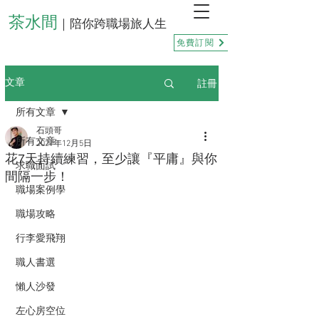
茶水間
｜陪你跨職場旅人生
免費訂閱
註冊
文章
所有文章
石頭哥
所有文章
2021年12月5日
花7天持續練習，至少讓『平庸』與你
求職面試
間隔一步！
職場案例學
職場攻略
行李愛飛翔
職人書選
懶人沙發
左心房空位