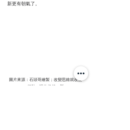
新更有朝氣了。
圖片來源：石頭哥繪製；改變思維就改變
行動，讓你煥然一新
【結論】
你，就是自己職涯的CEO。
我們可以