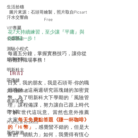
生活拾穗
圖片來源：石頭哥繪製，照片取自Picsart 
汗水交響曲
Free
VIP專屬
花7天持續練習，至少讓『平庸』與
你間隔一步！
公益路上
測驗小程式
每週五分鐘，掌握實務技巧，讓你從
好康分享
容應對職場事務！
明新科大
【前言】
區塊鏈
日安，我的朋友，我是石頭哥-你的職
涯導師。這兩週研究區塊鏈的加密貨
共同創作者
幣，為了明新科大下學期的「風險管
巷弄美食
理」課程備課，努力讓自己跟上時代
微小說
了解Z世代這玩意。當然也意外推薦
大家
每天免費點答題《賺一杯咖啡》
Practical AI skills
的「Hi 幣」
，感覺蠻不錯的，但是大
新竹旅遊
家的「續航力」如何，我覺得有恆心