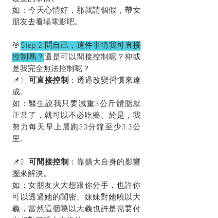
如：今天心情好，那就請個假，帶女
朋友去看場電影吧。
🎯
Step 2.問自己，這件事情我可直接
控制嗎？
還是可以間接控制呢？抑或
是我完全無法控制呢？
📌1. 
可直接控制
：透過改變習慣來達
成。
如：醫生說我只要減重3公斤體脂就
正常了，就可以不必吃藥。於是，我
努力每天早上晨跑30分鐘至少3.3公
里。
📌2. 
可間接控制
：靠擴大自身的影響
圈來解決。
如：女朋友火大想跟你分手，也許你
可以透過她的閨密、妹妹對她曉以大
義，當然這個曉以大義也許是需要付