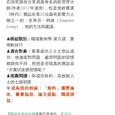
石頭哥跟你分享鼎鼎有名的前管理大
師(作者2012年過世)，也是曾經獲選
《時代》雜誌全美25位最有影響力人
物之一的：史蒂芬・柯維（Stephen 
Covey），他的方法與建議。
♟模組類別：
職場案例學-第六講：實
用軟技巧
♟適合對象：
看看成功人士之所以成
功，他連面對問題、處理問題的習慣
都跟你不同，想想是否我真的應該花
7天嘗試改變習慣呢？
♟推薦閱讀：
與成功有約：高效能人
士的七個習慣
🎯
成為我的粉絲：「無料」履歷修
改、書審協助、論文提點、職涯請
益。
【
職涯追求的目標
其實不是成功，
是活出