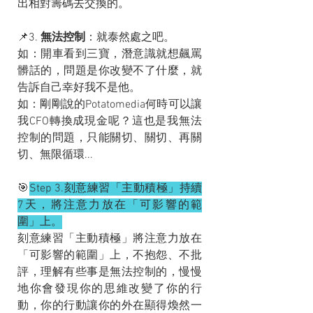
出相對籌碼去交換的。
📌3. 
無法控制
：就泰然處之吧。
如：開車看到三寶，潛意識就想飆罵
髒話的，問題是你改變不了什麼，就
告訴自己幸好我不是他。
如：剛剛說的Potatomedia何時可以讓
我CFO轉換成現金呢？這也是我無法
控制的問題，只能關切、關切、再關
切、無限循環...
🎯
Step 3.刻意練習「主動積極」持續
7天，將注意力放在「可影響的範
圍」上。
刻意練習「主動積極」將注意力放在
「可影響的範圍」上，不抱怨、不批
評，理解有些事是無法控制的，慢慢
地你會發現你的思維改變了你的行
動，你的行動讓你的外在顯得煥然一