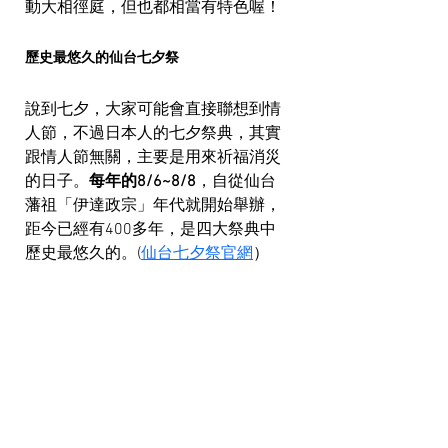
動大相徑庭，但也都相當有特色喔！
歷史最悠久的仙台七夕祭
說到七夕，大家可能會直接聯想到情
人節，不過日本人的七夕祭典，其實
跟情人節無關，主要是用來祈福消災
的日子。
每年的8/6~8/8
，自從仙台
藩祖「伊達政宗」年代就開始舉辦，
距今已經有400多年，是四大祭典中
歷史最悠久的。(
仙台七夕祭官網
）