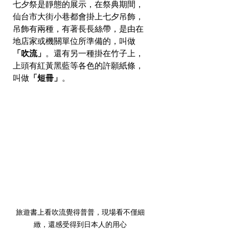
七夕祭是靜態的展示，在祭典期間，
仙台市大街小巷都會掛上七夕吊飾，
吊飾有兩種，有著長長絲帶，是由在
地店家或機關單位所準備的，叫做
「吹流」
。還有另一種掛在竹子上，
上頭有紅黃黑藍等各色的許願紙條，
叫做
「短冊」
。
旅遊書上看吹流覺得普普，現場看不僅細
緻，還感受得到日本人的用心