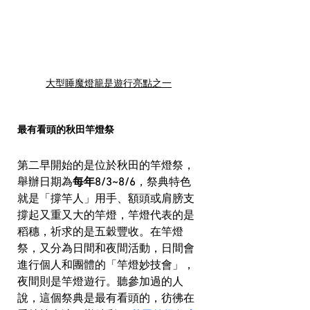
大型睡魔燈籠是遊行亮點之一
最有看頭的秋田竿燈祭
第二早開始的是位於秋田的竿燈祭，
舉辦日期為
每年8/3~8/6
，祭典特色
就是「撐竿人」用手、額頭或肩膀支
撐起又重又大的竿燈，竿燈代表的是
稻穗，祈求的是五穀豐收。在竿燈
祭，又分為日間和夜間活動，日間會
進行個人和團體的「竿燈妙技會」，
夜間則是竿燈遊行。聽參加過的人
說，這個祭典是最有看頭的，彷彿在