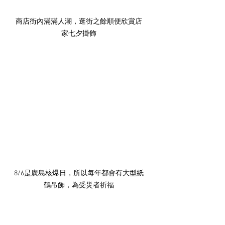
商店街內滿滿人潮，逛街之餘順便欣賞店
家七夕掛飾
8/6是廣島核爆日，所以每年都會有大型紙
鶴吊飾，為受災者祈福