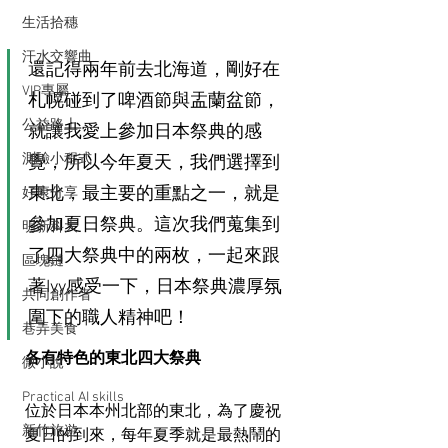
生活拾穗
汗水交響曲
還記得兩年前去北海道，剛好在
VIP專屬
札幌碰到了啤酒節與盂蘭盆節，
公益路上
就讓我愛上參加日本祭典的感
測驗小程式
覺，所以今年夏天，我們選擇到
東北，最主要的重點之一，就是
好康分享
參加夏日祭典。這次我們蒐集到
明新科大
了四大祭典中的兩枚，一起來跟
區塊鏈
著Ivy感受一下，日本祭典濃厚氛
共同創作者
圍下的職人精神吧！
巷弄美食
各有特色的東北四大祭典
微小說
Practical AI skills
位於日本本州北部的東北，為了慶祝
新竹旅遊
夏日的到來，每年夏季就是最熱鬧的