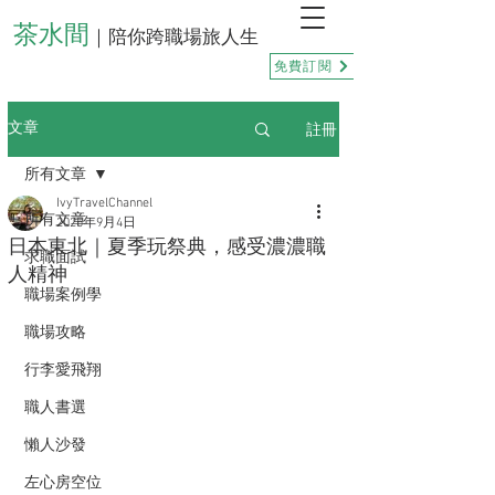
茶水間
｜陪你跨職場旅人生
免費訂閱
註冊
文章
所有文章
IvyTravelChannel
所有文章
2025年9月4日
日本東北｜夏季玩祭典，感受濃濃職
求職面試
人精神
職場案例學
職場攻略
行李愛飛翔
職人書選
懶人沙發
左心房空位