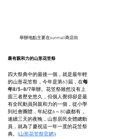
舉辦地點主要在sunmall商店街
最有親和力的山形花笠祭
四大祭典中的最後一個，就是最年輕
的山形花笠祭，今年是第63屆，在
每
年8/5~8/7
舉辦。花笠祭雖然沒有上
面三者歷史悠久，但個人覺得卻是最
有全民動員與親和力的一個，從小學
到社會團體，年紀從6～80歲都有，
連續三天的夜晚，山形居民全體總動
員，就為了慶祝這一年一度的花笠祭
典。(
山形花笠祭官網
）