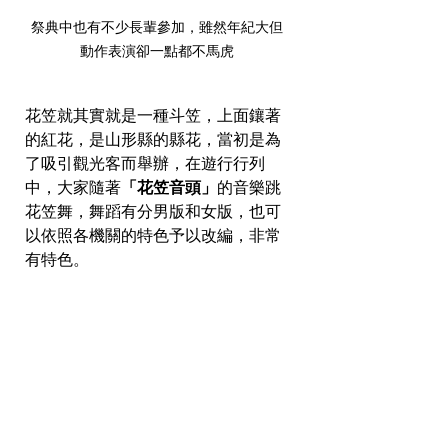
祭典中也有不少長輩參加，雖然年紀大但
動作表演卻一點都不馬虎
花笠就其實就是一種斗笠，上面鑲著
的紅花，是山形縣的縣花，當初是為
了吸引觀光客而舉辦，在遊行行列
中，大家隨著
「花笠音頭」
的音樂跳
花笠舞，舞蹈有分男版和女版，也可
以依照各機關的特色予以改編，非常
有特色。