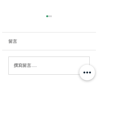
留言
9/23明新科大｜一場值
職場軟技巧｜懂得
撰寫留言......
得聆聽的區塊鏈、元宇
技巧，才能助你職
宙「實戰教學」講座
速躍遷