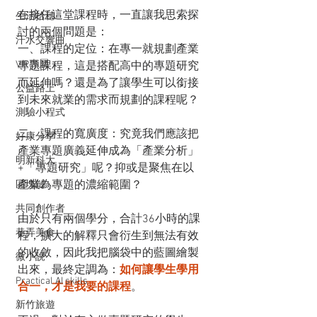
在接任這堂課程時，一直讓我思索探
生活拾穗
討的兩個問題是：
汗水交響曲
一、課程的定位：在專一就規劃產業
VIP專屬
專題課程，這是搭配高中的專題研究
而延伸嗎？還是為了讓學生可以銜接
公益路上
到未來就業的需求而規劃的課程呢？
測驗小程式
二、課程的寬廣度：究竟我們應該把
好康分享
產業專題廣義延伸成為「產業分析」
明新科大
+「專題研究」呢？抑或是聚焦在以
產業為專題的濃縮範圍？
區塊鏈
共同創作者
由於只有兩個學分，合計36小時的課
巷弄美食
程，擴大的解釋只會衍生到無法有效
的收斂，因此我把腦袋中的藍圖繪製
微小說
出來，最終定調為：
如何讓學生學用
Practical AI skills
合一，才是我要的課程
。
新竹旅遊