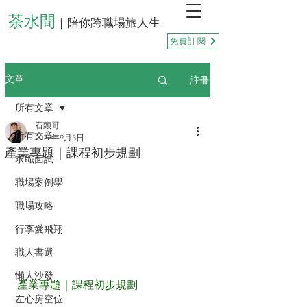
茶水間
｜陪你跨職場旅人生
免費訂閱
註冊
文章
所有文章
石頭哥
所有文章
2022年9月3日
產業專題｜課程初步規劃
求職面試
職場案例學
職場攻略
行李愛飛翔
職人書選
懶人沙發
產業專題｜課程初步規劃
左心房空位