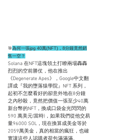
🎯
為何一張jpg 40萬(NFT)，8分鐘竟然銷
售一空？
Solana 在NFT這塊領土打瞭兩場轟轟
烈烈的空前勝仗，他在推出
《Degenerate Apes》，Google中文翻
譯成『我的墮落猿學院』NFT 系列，
起初不怎麼看好的卻意外地在8分鐘
之內秒殺，竟然把價值一張至少40萬
新台幣的NFT，換成口袋金光閃閃的
590 萬美元(當時)，如果我們從他交易
量96000 SOL，現在換算成美金等於
2059萬美金，真的相當的瘋狂，也確
實讓這些人認購者荷包滿滿滿。