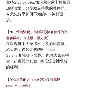
彙整Step by Step如何用信用卡轉帳買
加密貨幣，分享給支持我的夥伴們。
今天先分享你所不知的NFT神秘面
紗。
【NFT悄悄演變，為何讓你擁有特殊的社
群參與權、表決權、優先權】
在區塊鏈中大家遙不可及的比特幣、
乙太幣，後起之秀的Binance、
Solana 相當令人驚艷，也許大家有機
會一起參與他10倍100倍爆發性覺醒
的紅利。
【
🎯
石頭哥的Binance (幣安) 推薦碼：
FN18M2VW
🎯
】