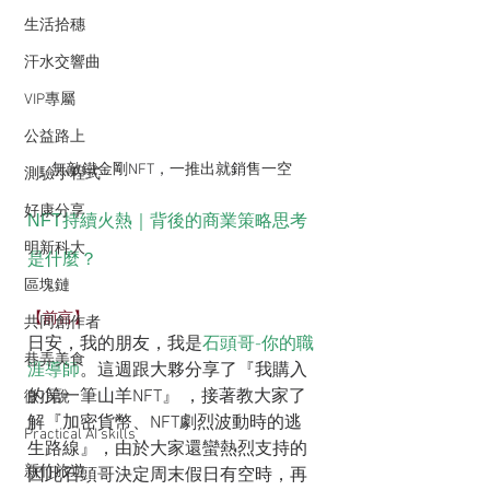
生活拾穗
汗水交響曲
VIP專屬
公益路上
無敵鐵金剛NFT，一推出就銷售一空
測驗小程式
好康分享
NFT持續火熱｜背後的商業策略思考
明新科大
是什麼？
區塊鏈
【前言】
共同創作者
日安，我的朋友，我是
石頭哥-你的職
巷弄美食
涯導師
。這週跟大夥分享了『我購入
的第一筆山羊NFT』 ，接著教大家了
微小說
解『加密貨幣、NFT劇烈波動時的逃
Practical AI skills
生路線』，由於大家還蠻熱烈支持的
新竹旅遊
因此石頭哥決定周末假日有空時，再