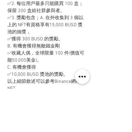
✅2. 每位用戶最多只能購買 100 盒；
保留 200 盒給社群參與者。
✅3. 獎勵包含；A. 在外收集到 3 個以
上的 NFT有資格享有15,000 BUSD 獎
池的抽獎，
✅獲得 300 BUSD 的獎勵。
B. 有機會獲得無敵鐵金剛
✅收藏人偶，全球限量 100 件(價值可
能50,000美金)。
C. 有機會獲得
✅10,000 BUSD 獎池的獎勵。
以上細節敘述可以參考Binance網站的
NFT。
【結論】
NFT已經不只是一件藝術品，一件可
以用區塊鏈帳號，炫耀只有你有的jpg
圖檔。他已經變成一些限定社群的
《入場門票》，持有者可以享受的福