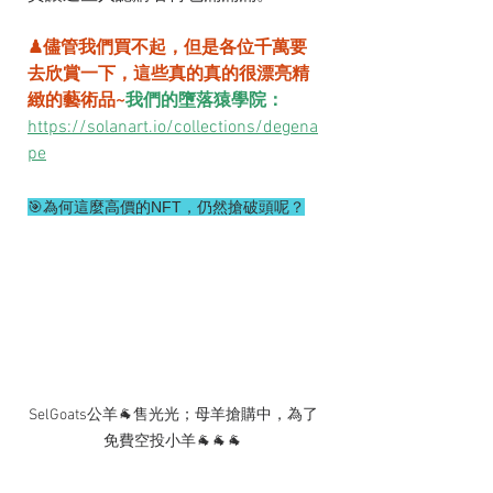
♟儘管我們買不起，但是各位千萬要
去欣賞一下，這些真的真的很漂亮精
緻的藝術品~
我們的墮落猿學院：
https://solanart.io/collections/degena
pe
🎯為何這麼高價的NFT，仍然搶破頭呢？
SelGoats公羊🐐售光光；母羊搶購中，為了
免費空投小羊🐐🐐🐐