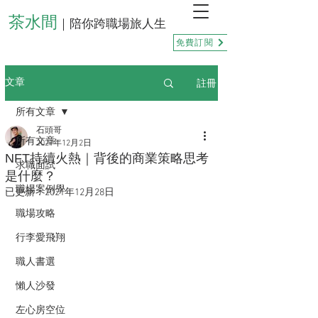
茶水間
｜陪你跨職場旅人生
免費訂閱
註冊
文章
所有文章
石頭哥
所有文章
2021年12月2日
NFT持續火熱｜背後的商業策略思考
求職面試
是什麼？
職場案例學
已更新：
2021年12月28日
職場攻略
行李愛飛翔
職人書選
懶人沙發
左心房空位