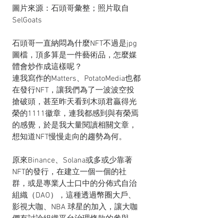
圖片來源：石頭哥彙整；照片取自
SelGoats
石頭哥一直納悶為什麼NFT不過是jpg
圖檔，頂多算是一件藝術品，怎麼媒
體會炒作成這樣呢？
連我寫作的Matters、PotatoMedia也都
在發行NFT，讓我們為了一波波空投
搶破頭，甚至昨天看到木頭君贏得光
榮的1111徽章，連我都感到與有榮焉
的感覺，於是我大量閱讀相關文章，
想知道NFT慢慢走向的趨勢為何。
原來Binance、Solana或多或少靠著
NFT的發行，在建立一個一個的社
群，或是專業人士口中的分佈式自治
組織（DAO），這種透過幣圈大戶、
影視大咖、NBA 球星的加入，讓大咖