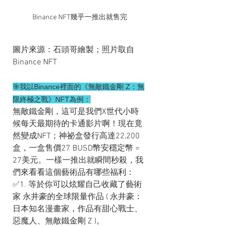
Binance NFT幾乎一推出就售完
圖片來源：石頭哥繪製；照片取自
Binance NFT
🎯我以Binance裡面的《無敵鐵金剛 Z：無
限終極之戰》NFT為例：
無敵鐵金剛，這可是我們X世代小時
候每天最期待的卡通影片啊！現在竟
然變成NFT；神祕盒發行高達22,200 
盒，一盒售價27 BUSD幣安穩定幣 = 
27美元。一樣一推出就瞬間秒殺，我
們來看看這個藝術品有哪些福利：
✅1. 等於你可以炫耀自己收藏了藝術
家 永井豪的全球限量作品 ( 永井豪：
日本知名漫畫家，作品有甜心戰士、
惡魔人、無敵鐵金剛 Z )。