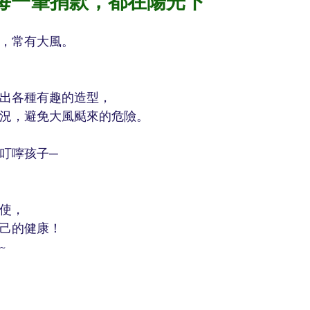
每一筆捐款，都在陽光下
，常有大風。
出各種有趣的造型，
況，避免大風颳來的危險。
叮嚀孩子─
使，
己的健康！
~