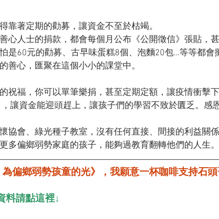
得靠著定期的勸募，讓資金不至於枯竭。
善心人士的捐款，都會每個月公布《公開徵信》張貼，
是60元的勸募、古早味蛋糕8個、泡麵20包...等等都會
的善心，匯聚在這個小小的課堂中。
的祝福，你可以單筆樂捐，甚至定期定額，讓疫情衝擊
室》，讓資金能迎頭趕上，讓孩子們的學習不致於匱乏。感
關懷協會、綠光種子教室，沒有任何直接、間接的利益關
更多偏鄉弱勢家庭的孩子，能夠過教育翻轉他們的人生
，為偏鄉弱勢孩童的光》，我願意一杯咖啡支持石頭
資料請點這裡↓