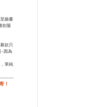
甚至臉書
攤在陽
下募款只
恩~因為
係，單純
。
哥！