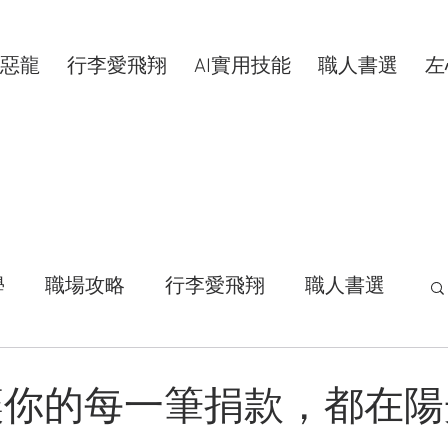
惡龍
行李愛飛翔
AI實用技能
職人書選
左
學
職場攻略
行李愛飛翔
職人書選
活拾穗
汗水交響曲
VIP專屬
讓你的每一筆捐款，都在陽
康分享
明新科大
區塊鏈
共同創作者