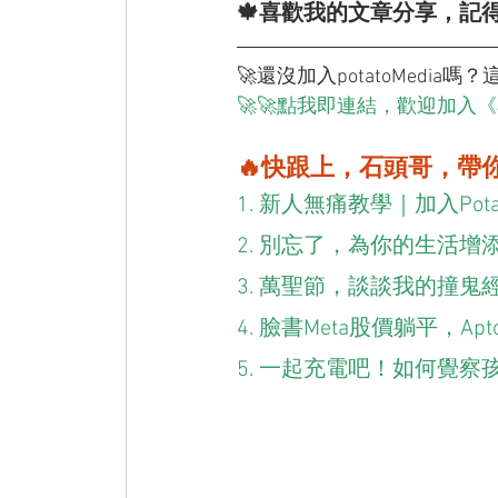
🍁喜歡我的文章分享，記
🚀還沒加入potatoMedi
🚀🚀點我即連結，歡迎加入
🔥快跟上，石頭哥，帶
1. 新人無痛教學｜加入PotatoM
2. 別忘了，為你的生活增
3. 萬聖節，談談我的撞鬼
4. 臉書Meta股價躺平，
5. 一起充電吧！如何覺