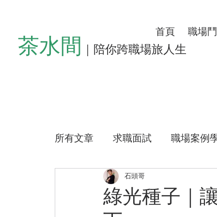
首頁
職場鬥
茶水間
｜陪你跨職場旅人生
所有文章
求職面試
職場案例
懶人沙發
左心房空位
生
石頭哥
綠光種子｜
公益路上
測驗小程式
好