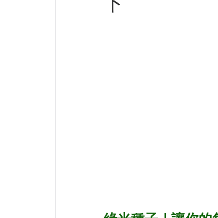
下
巷弄美食
微小說
Practical