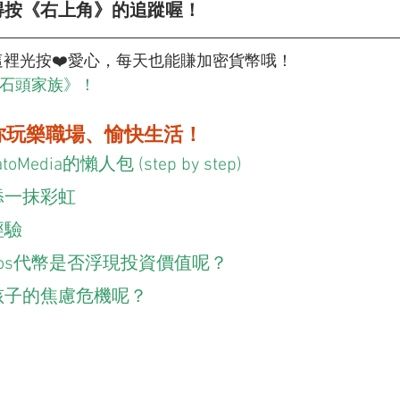
得按《右上角》的追蹤喔！
a嗎？這裡光按❤️愛心，每天也能賺加密貨幣哦！
《石頭家族》！
你玩樂職場、愉快生活！
edia的懶人包 (step by step)
添一抹彩虹
經驗
Aptos代幣是否浮現投資價值呢？
察孩子的焦慮危機呢？