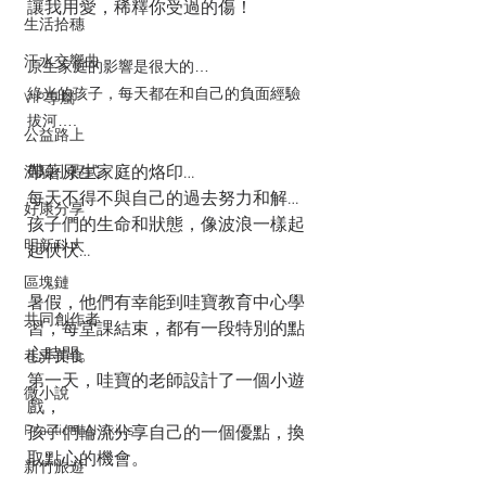
讓我用愛，稀釋你受過的傷！
生活拾穗
汗水交響曲
原生家庭的影響是很大的…
綠光的孩子，每天都在和自己的負面經驗
VIP專屬
拔河….
公益路上
帶著原生家庭的烙印…
測驗小程式
每天不得不與自己的過去努力和解…
好康分享
孩子們的生命和狀態，像波浪一樣起
明新科大
起伏伏…
區塊鏈
暑假，他們有幸能到哇寶教育中心學
共同創作者
習，每堂課結束，都有一段特別的點
心時間。
巷弄美食
第一天，哇寶的老師設計了一個小遊
微小說
戲，
Practical AI skills
孩子們輪流分享自己的一個優點，換
取點心的機會。
新竹旅遊