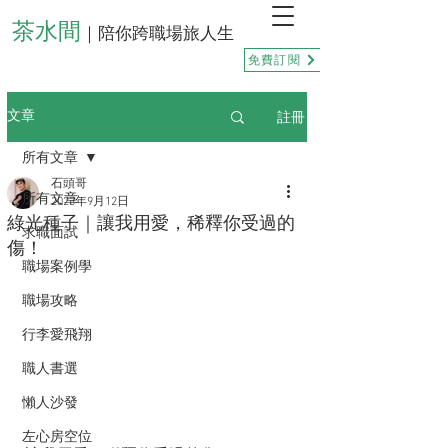
茶水間
｜陪你跨職場旅人生
免費訂閱
註冊
文章
所有文章
石頭哥
所有文章
2023年9月12日
綠光種子｜讓我用愛，稀釋你受過的
求職面試
傷！
職場案例學
職場攻略
行李愛飛翔
職人書選
懶人沙發
左心房空位