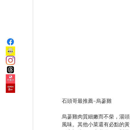
石頭哥最推薦~烏蔘雞
烏蔘雞肉質細嫩而不柴，湯頭
風味。其他小菜還有必點的黃金