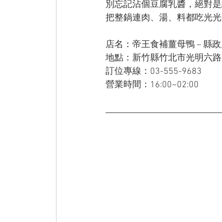
別忘記沾個豆腐乳醬，絕對是
把整鍋連肉、湯、料都吃光光
店名：帝王食補薑母鴨 – 縣
地點：新竹縣竹北市光明六路1
訂位專線：03-555-9683
營業時間：16:00~02:00