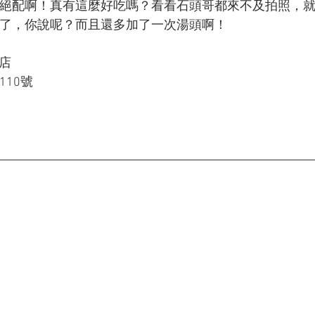
絕配啊！真有這麼好吃嗎？看看石頭哥都來不及拍照，
了，你說呢？而且還多加了一次湯頭啊！
政店
10號