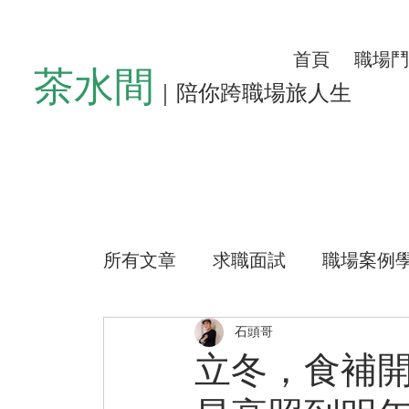
首頁
職場鬥
茶水間
｜陪你跨職場旅人生
所有文章
求職面試
職場案例
懶人沙發
左心房空位
生
石頭哥
立冬，食補
公益路上
測驗小程式
好