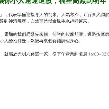
讓你小人速速退散，福星高照到明年
」，代表準備迎接冬天的到來。天氣寒冷，五行喜火調
達到神清氣爽，自然而然就會風生水起好運來。
，累翻的我們趕緊先來個一節半的按摩舒壓，透過按摩
小人給拍打走，然後再來個食補調理身心。
屬於光明六路這一家，從下午營業到凌晨 16:00~02: