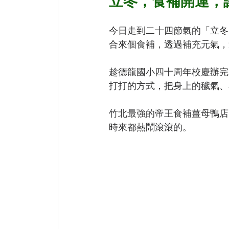
立冬，食補開運，
今日走到二十四節氣的「立冬
合來個食補，透過補充元氣，
趁德龍國小四十周年校慶辦完
打打的方式，把身上的穢氣、
竹北最強的帝王食補薑母鴨店，就
時來都熱鬧滾滾的。