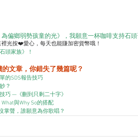
，為偏鄉弱勢孩童的光》，我願意一杯咖啡支持石頭
a嗎？這裡光按❤️愛心，每天也能賺加密貨幣哦！
石頭家族》！
讀的文章，你錯失了幾篇呢？
單的SDS報告技巧
為妙？
報技巧 —《刪到只剩二十字》
What與Why So的搭配
｜如果沒掌聲，誰願意為你歌唱？