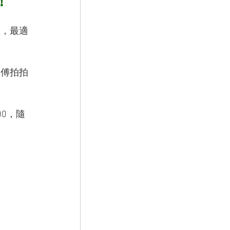
！
候，最適
師傅拍拍
00，隨