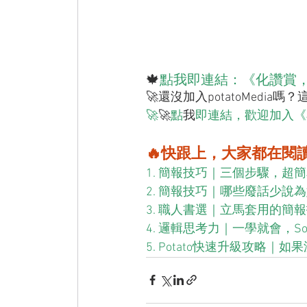
🍁
點我即連結：《化讚賞
🚀還沒加入potatoMedi
🚀
🚀
點
我
即連結，歡迎加入《
🔥快跟上，大家都在閱
1. 簡報技巧｜三個步驟，超簡
2. 簡報技巧｜哪些廢話少說
3. 職人書選｜立馬套用的簡
4. 邏輯思考力｜一學就會，So 
5. Potato快速升級攻略