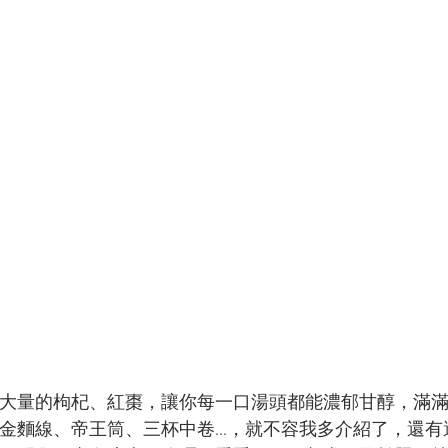
大量的枸杞、紅棗，讓你每一口湯頭都能濃郁甘醇，滿
麵線、帝王筒、三杯中卷...，就不容我多介紹了，還有還有