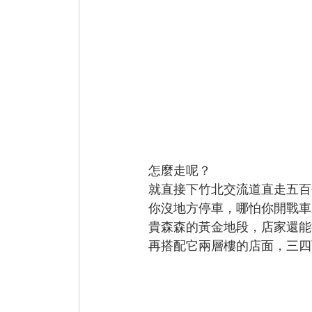
怎麼走呢？
就直接下竹北交流道直走五百
你沒地方停車，哪怕你開戰車
貴森森的黃金地段，店家還能
再搭配它兩層樓的店面，三四