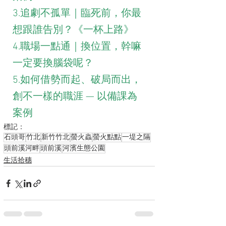
3.追劇不孤單｜臨死前，你最
想跟誰告別？《一杯上路》
4.職場一點通｜換位置，幹嘛
一定要換腦袋呢？
5.如何借勢而起、破局而出，
創不一樣的職涯 — 以備課為
案例
標記：
石頭哥
竹北
新竹竹北
螢火蟲
螢火點點
一堤之隔
頭前溪河畔
頭前溪
河濱生態公園
生活拾穗