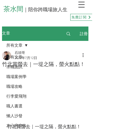
茶水間
｜陪你跨職場旅人生
免費訂閱
註冊
文章
所有文章
石頭哥
所有文章
2022年7月12日
竹北賞螢去｜一堤之隔，螢火點點！
求職面試
職場案例學
職場攻略
行李愛飛翔
職人書選
懶人沙發
左心房空位
竹北賞螢去｜一堤之隔，螢火點點！