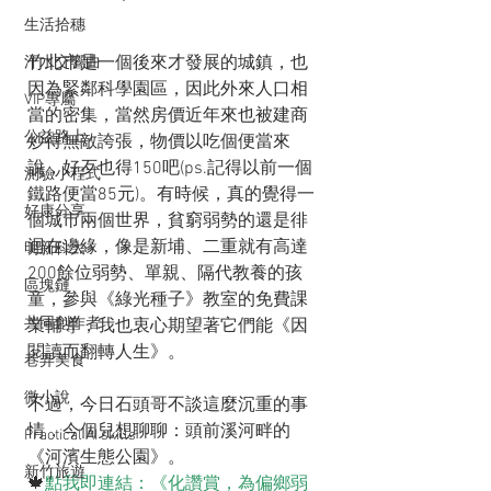
生活拾穗
竹北市是一個後來才發展的城鎮，也
汗水交響曲
因為緊鄰科學園區，因此外來人口相
VIP專屬
當的密集，當然房價近年來也被建商
公益路上
炒得無敵誇張，物價以吃個便當來
說，好歹也得150吧(ps.記得以前一個
測驗小程式
鐵路便當85元)。有時候，真的覺得一
好康分享
個城市兩個世界，貧窮弱勢的還是徘
迴在邊緣，像是新埔、二重就有高達
明新科大
200餘位弱勢、單親、隔代教養的孩
區塊鏈
童，參與《綠光種子》教室的免費課
共同創作者
業輔導，我也衷心期望著它們能《因
閱讀而翻轉人生》。
巷弄美食
微小說
不過，今日石頭哥不談這麼沉重的事
情，今個兒想聊聊：頭前溪河畔的
Practical AI skills
《河濱生態公園》。
新竹旅遊
🍁
點我即連結：《化讚賞，為偏鄉弱