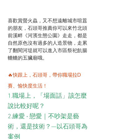
喜歡賞螢火蟲，又不想遠離城市喧囂
的朋友，石頭哥推薦你可以來竹北頭
前溪畔《河濱生態公園》走走，都是
自然原色沒有過多的人造景物，走累
了翻閱河堤就可以進入市區祭祀飢腸
轆轆的五臟廟哦。
🔥快跟上，石頭哥，帶你職場拉D
賽、愉快度生活！
1.職場上，「場面話」該怎麼
說比較好呢？
2.練愛 ‧ 戀愛｜不吵架是藝
術，還是技術？—以石頭哥為
案例