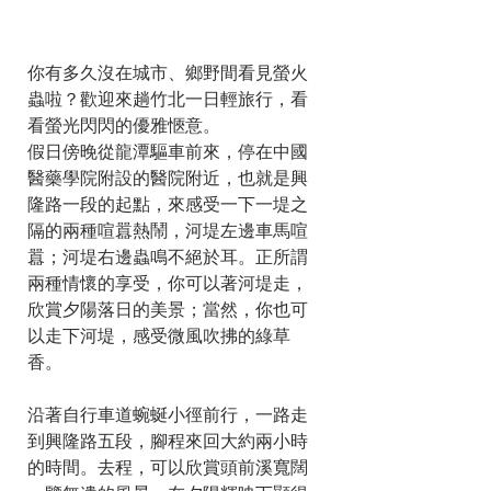
你有多久沒在城市、鄉野間看見螢火
蟲啦？歡迎來趟竹北一日輕旅行，看
看螢光閃閃的優雅愜意。
假日傍晚從龍潭驅車前來，停在中國
醫藥學院附設的醫院附近，也就是興
隆路一段的起點，來感受一下一堤之
隔的兩種喧囂熱鬧，河堤左邊車馬喧
囂；河堤右邊蟲鳴不絕於耳。正所謂
兩種情懷的享受，你可以著河堤走，
欣賞夕陽落日的美景；當然，你也可
以走下河堤，感受微風吹拂的綠草
香。
沿著自行車道蜿蜒小徑前行，一路走
到興隆路五段，腳程來回大約兩小時
的時間。去程，可以欣賞頭前溪寬闊