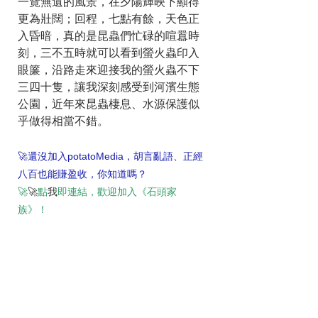
一覽無遺的風景，在夕陽輝映下顯得
更為壯闊；回程，七點有餘，天色正
入昏暗，真的是昆蟲們忙碌的喧囂時
刻，三不五時就可以看到螢火蟲印入
眼簾，沿路走來迎接我的螢火蟲不下
三四十隻，讓我深刻感受到河濱生態
公園，近年來昆蟲棲息、水源保護似
乎做得相當不錯。
🚀還沒加入potatoMedia，胡言亂語、正經
八百也能賺盈收，你知道嗎？
🚀
🚀
點
我
即連結，歡迎加入《石頭家
族》！