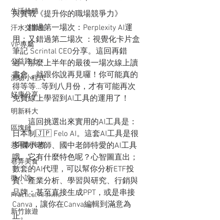
生活拾穗
與實戰《提升你的職場競爭力》
        錯過第一場次：Perplexity AI運
汗水交響曲
用；又錯過第二場次 ：視覺化卡片盒
VIP專屬
筆記 Scrintal CEO分享。這回再錯
公益路上
過，那麼上半年的最後一場次線上讀
書會，就跟你說再見囉！你可能真的
測驗小程式
得等等…等到八月份，才有可能再次
好康分享
免費線上學習到AI工具的運用了！
明新科大
        這回挑選出來實用的AI工具是：
區塊鏈
日本制🇯🇵 Felo AI。這套AI工具是很
共同創作者
多國小老師、國中老師特愛的AI工具
哦。它有什麼特色呢？心智圖直出；
巷弄美食
數套的AI代理，可以幫你分析ETF投
微小說
資、產業分析、學習與研究、行銷與
品牌；甚至直接生成PPT，或是串接
Practical AI skills
Canva，讓你在Canva編輯到滿意為
新竹旅遊
止。