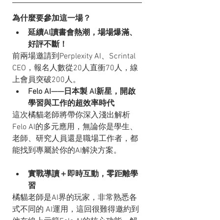
為什麼要參加這一場？
延續AI讀書會熱潮，場場爆滿、
好評不斷！
前兩場邀請到Perplexity AI、Scrintal 
CEO，報名人數從20人直衝70人，線
上會員突破200人。
Felo AI——日本製 AI新星，開啟
學習與工作的超效率時代
這次橘貓老師將帶你深入淺出解析
Felo AI的多元應用，無論你是學生、
老師、研究人員還是職場工作者，都
能找到專屬於你的AI解決方案。
實戰導讀＋即時互動，零距離學
習
橘貓老師是AI界的玩家，非常熟悉各
式不同的 AI運用，這回很難得邀約到