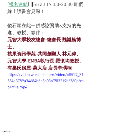
[
報名連結
] ▍6/20 19::00-20:30 咱們
線上讀書會見囉！
傻石頭在此一併感謝贊助&支持的先
進、教授、夥伴：
元智大學校友總會-總會長 魏崑楠博
士、
核果資訊學苑-共同創辦人 林元偉、
元智大學-EMBA執行長 羅懷均教授、
有巢氏房屋-萬大店 店長李瑀桐
https://video.wixstatic.com/video/cf50f7_31
884a3789a34684b6a3d03b75f3219b/360p/m
p4/file.mp4