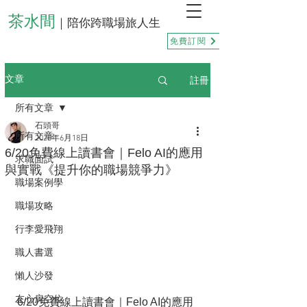
茶水間
｜陪你跨職場旅人生
免費訂閱
註冊
文章
所有文章
石頭哥
所有文章
2025年6月18日
6/20免費線上讀書會｜Felo AI的應用
求職面試
與實戰《提升你的職場競爭力》
職場案例學
職場攻略
行李愛飛翔
職人書選
懶人沙發
左心房空位
6/20免費線上讀書會｜Felo AI的應用