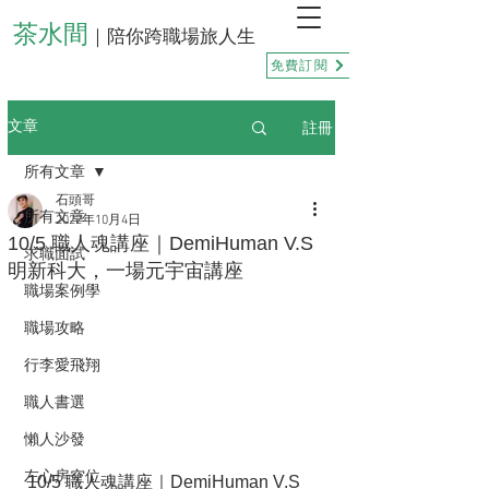
茶水間
｜陪你跨職場旅人生
免費訂閱
註冊
文章
所有文章
石頭哥
所有文章
2022年10月4日
10/5 職人魂講座｜DemiHuman V.S
求職面試
明新科大，一場元宇宙講座
職場案例學
職場攻略
行李愛飛翔
職人書選
懶人沙發
左心房空位
10/5 職人魂講座｜DemiHuman V.S 