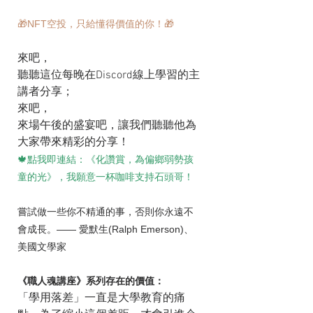
🎁NFT空投，只給懂得價值的你！🎁
來吧，
聽聽這位每晚在Discord線上學習的主
講者分享；
來吧，
來場午後的盛宴吧，讓我們聽聽他為
大家帶來精彩的分享！
🍁點我即連結：《化讚賞，為偏鄉弱勢孩
童的光》，我願意一杯咖啡支持石頭哥！
嘗試做一些你不精通的事，否則你永遠不
會成長。—— 愛默生(Ralph Emerson)、
美國文學家
《職人魂講座》系列存在的價值：
「學用落差」一直是大學教育的痛