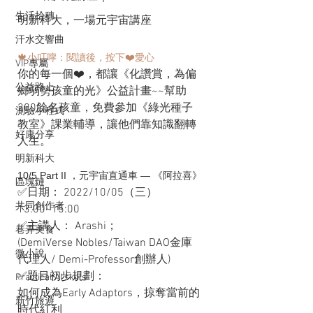
生活拾穗
明新科大，一場元宇宙講座
汗水交響曲
🍁小叮嚀：閱讀後，按下❤️愛心
VIP專屬
你的每一個❤️，都讓《化讚賞，為偏
公益路上
鄉弱勢孩童的光》公益計畫~~幫助
200餘名孩童，免費參加《綠光種子
測驗小程式
教室》課業輔導，讓他們靠知識翻轉
好康分享
人生。
明新科大
10/5 Part II ，元宇宙直通車 — 《阿拉喜》
區塊鏈
✅日期： 2022/10/05（三）
共同創作者
13:00~15:00
✅主講人： Arashi；
巷弄美食
(DemiVerse Nobles/Taiwan DAO金庫
微小說
代理人/ Demi-Professor創辦人)
✅題目初步規劃：
Practical AI skills
如何成為Early Adaptors，掠奪當前的
新竹旅遊
時代紅利