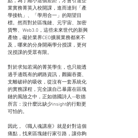
點，為了縮小這個差距，才會引進企
業實務菁英入校開課，進而達到「產
學接軌」、「學用合一」的期望目
標。然而對於區塊鏈、元宇宙、加密
貨幣、Web3.0，這些未來世代的新興
產物，礙於業界CEO擴展業務都來不
及，哪來的分身開兩學分授課，更何
況授課的受眾有限。
對於求知若渴的菁英學生，也只能透
過手邊既有的網路資訊，囫圇吞棗、
支離破碎的吸收，從沒有一套系統化
的實務課程，完全讓自己暴露在區塊
鏈的風險之中，正如德國詩人—歌德
所言：沒什麼比缺少insight的行動更
可怕的。
因此，《職人魂講座》就是針對這個
痛點，找來區塊鏈行家引路，讓你夠