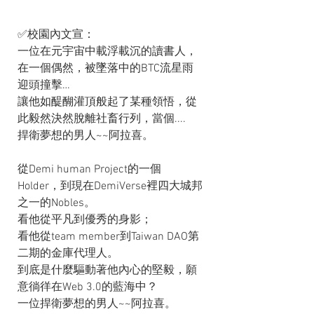
✅校園內文宣：
一位在元宇宙中載浮載沉的讀書人，
在一個偶然，被墜落中的BTC流星雨
迎頭撞擊…
讓他如醍醐灌頂般起了某種領悟，從
此毅然決然脫離社畜行列，當個....
捍衛夢想的男人~~阿拉喜。
從Demi human Project的一個
Holder，到現在DemiVerse裡四大城邦
之一的Nobles。
看他從平凡到優秀的身影；
看他從team member到Taiwan DAO第
二期的金庫代理人。
到底是什麼驅動著他內心的堅毅，願
意徜徉在Web 3.0的藍海中？
一位捍衛夢想的男人~~阿拉喜。