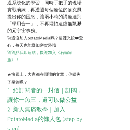
過系統化的學習，同時手把手的現場
實戰演練，再透過每個座位的麥克風
提出你的困惑，讓兩小時的講座達到
「學用合一」，不再懼怕這虛無飄渺
的元宇宙事務。
🚀還沒加入potatoMedia嗎？這裡光按❤️愛
心，每天也能賺加密貨幣哦！
🚀🚀點我即連結，歡迎加入《石頭家
族》！
🔥快跟上，大家都在閱讀的文章，你錯失
了幾篇呢？
1. 給訂閱者的一封信｜訂閱，
讓你一魚三，還可以做公益
2. 新人無痛教學｜加入
PotatoMedia的懶人包 (step by 
step)