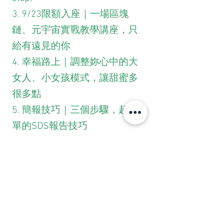
3. 9/23限額入座｜一場區塊
鏈、元宇宙實戰教學講座，只
給有遠見的你
4. 幸福路上｜調整妳心中的大
女人、小女孩模式，讓甜蜜多
很多點
5. 簡報技巧｜三個步驟，超簡
單的SDS報告技巧
標記：
職人魂講座
加密貨幣
阿拉喜
DemiHuman
區塊鏈