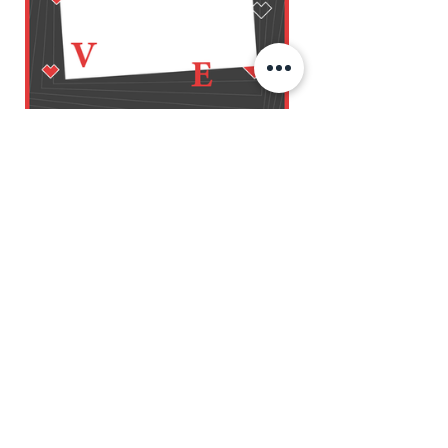
結語
每個人對風格的感受不同，也因此在
設計委託的事前溝通上，常常會有雞
同鴨講的時候，再多的形容詞，都比
不上看圖說故事來得清楚。在《我想
要有可愛的感覺！解決困擾設計師的