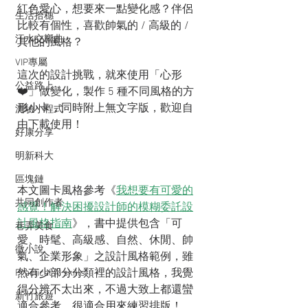
紅色愛心，想要來一點變化感？伴侶
生活拾穗
比較有個性，喜歡帥氣的 / 高級的 / 
汗水交響曲
其他的風格？
VIP專屬
這次的設計挑戰，就來使用「心形
公益路上
❤️」做變化，製作 5 種不同風格的方
形小卡，同時附上無文字版，歡迎自
測驗小程式
由下載使用！
好康分享
明新科大
區塊鏈
本文圖卡風格參考《
我想要有可愛的
共同創作者
感覺！解決困擾設計師的模糊委託設
計風格指南
》，書中提供包含「可
巷弄美食
愛、時髦、高級感、自然、休閒、帥
微小說
氣、企業形象」之設計風格範例，雖
然有少部分分類裡的設計風格，我覺
Practical AI skills
得分辨不太出來，不過大致上都還蠻
新竹旅遊
適合參考，很適合用來練習排版！