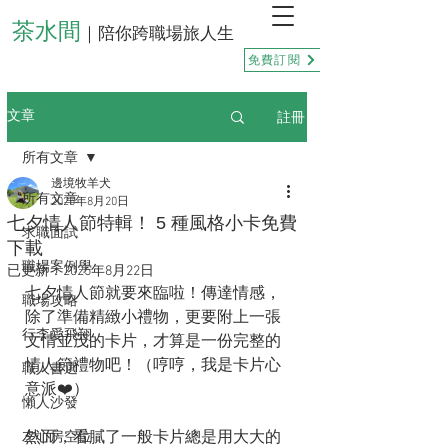
茶水間
｜陪你跨職場旅人生
免費訂閱
註冊
文章
所有文章
邊境牧羊犬
所有文章
2025年8月20日
七夕情人節特輯！ 5 種風格小卡免費
求職面試
下載
職場案例學
已更新：
2025年8月22日
七夕情人節就要來臨啦！傳達情感，
職場攻略
除了準備精緻小禮物，更要附上一張
行李愛飛翔
文情並茂的卡片，才算是一份完整的
情人節禮物吧！（哼哼，我是卡片心
職人書選
意派❤️）
懶人沙發
然而，看膩了一般卡片總是用大大的
左心房空位