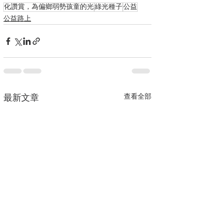
化讚賞，為偏鄉弱勢孩童的光
綠光種子
公益
公益路上
查看全部
最新文章