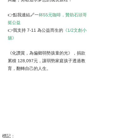
👉點我連結🔗一
杯55元咖啡，贊助石頭哥
挺公益
👉我支持 7-11 為公益而生的
《1/2文創小
舖》
《化讚賞，為偏鄉弱勢孩童的光》，捐款
累積 128,097元，讓弱勢家庭孩子透過教
育，翻轉自己的人生。
標記：