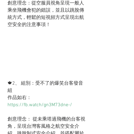
創意理念：從空服員視角呈現一般人
乘坐飛機會犯的錯誤，並且以跳脫傳
統方式，輕鬆的短視頻方式呈現出航
空安全的注意事項！
🍁2、 組別：受不了的爆笑台客發音
組
作品如右：
https://fb.watch/gn3M73dne-/
創意理念： 從未乘塔過飛機的台客視
角，呈現台灣客風格之航空安全介
紹，跳脫制式安全介紹，並搭配屬於