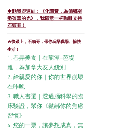
🍁點我即連結：《化讚賞，為偏鄉弱
勢孩童的光》，我願意一杯咖啡支持
石頭哥！
🔥快跟上，石頭哥，帶你玩樂職場、愉快
生活！
1. 巷弄美食｜在龍潭–芭堤
雅，為加拿大友人餞別
2. 給親愛的你｜你的世界崩壞
在昨晚
3. 職人書選｜透過腦科學的臨
床驗證，幫你《鬆綁你的焦慮
習慣》
4. 您的一票，讓夢想成真，無