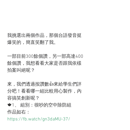
我挑選出兩個作品，那個台語發音挺
爆笑的，簡直笑翻了我。
一部目前300餘個讚，另一部高達400
餘個讚，我想看看大家是否跟我依樣
拍案叫絕呢？
來，我們透過按讚數👍來給學生們評
分吧！看看哪一組比較用心製作，內
容搞笑創新呢？
🍁1、 組別：很吵的空中除防組
作品如右： 
https://fb.watch/gn3daMU-37/