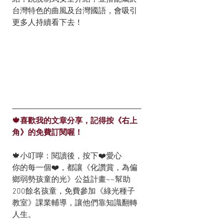
台灣特色的曲風及台灣國語，會吸引
更多人持續看下去！
🍁喜歡我的文章分享，記得按《右上
角》的免費訂閱喔！
🍁小叮嚀：閱讀後，按下❤️愛心
你的每一個❤️，都讓《化讚賞，為偏
鄉弱勢孩童的光》公益計畫~~幫助
200餘名孩童，免費參加《綠光種子
教室》課業輔導，讓他們靠知識翻轉
人生。