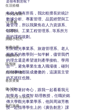
是很有創意呢？
生活拾穗
每個人學有所長，我比較擅長於統計
汗水交響曲
數據分析、專案管理、品質經營與工
VIP專屬
廠管理，所以我聚焦在人力資源系、
公益路上
領導所、工業工程管理系...等系所方
面的課程規劃。
測驗小程式
好康分享
對於觀光事業系、旅遊管理系、老人
服務系的教學則一知半解，儘管我們
明新科大
的理念還是希望達到產學接軌、學用
區塊鏈
合一，避免畢業生進入職場後，碰到
任何事物都裝成傻傻的，這讓當主管
共同創作者
的不抓狂也難。
巷弄美食
微小說
今天帶著好奇心，跟我一起看看我元
智學弟～侯傑智 助理教授，任職於銘
Practical AI skills
傳大學觀光事業學系，他與周淑芳教
新竹旅遊
授一起指導學生上的《廣告創意》課