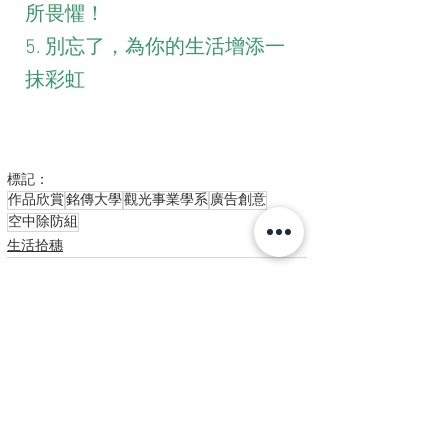
所畏懼！
5. 別忘了，為你的生活增添一
抹彩虹
標記：
作品欣賞
銘傳大學
觀光事業學系
廣告創意
空中除防組
生活拾穗
查看全部
最新文章