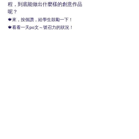
程，到底能做出什麼樣的創意作品
呢？
🍁來，按個讚，給學生鼓勵一下！
🍁看看一天po文～號召力的狀況！