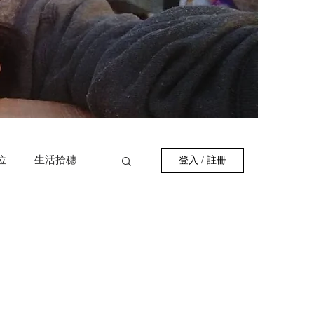
位
生活拾穗
登入 / 註冊
作者
巷弄美食