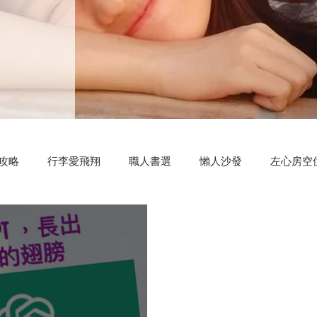
攻略
行李愛飛翔
職人書選
懶人沙發
左心房空
測驗小程式
好康分享
明新科大
區塊鏈
共同創