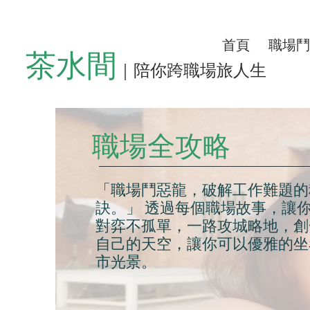
首頁
職場鬥
茶水間
｜陪你跨職場旅人生
職場全攻略
「職場鬥惡龍，破解工作難題的
訣。」 透過每個職場故事，讓
對弈不孤單，一路攻城略地，創
自己的天空，讓你可以優雅的坐
市光景。