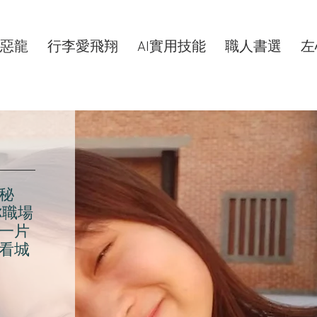
惡龍
行李愛飛翔
AI實用技能
職人書選
左
秘
你職場
一片
看城