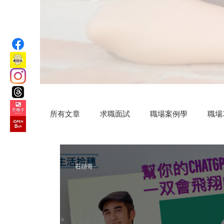
所有文章
求職面試
職場案例學
職場
汗水交響曲
VIP專屬
公益路上
石頭哥
微小說
Practical AI skills
新竹旅遊