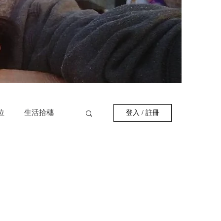
位
生活拾穗
登入 / 註冊
作者
巷弄美食