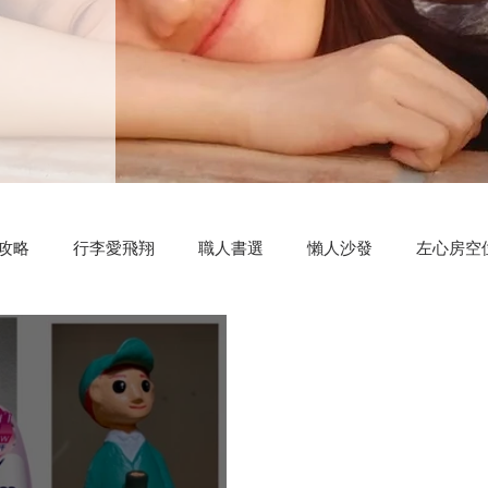
攻略
行李愛飛翔
職人書選
懶人沙發
左心房空
測驗小程式
好康分享
明新科大
區塊鏈
共同創