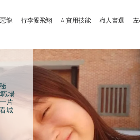
惡龍
行李愛飛翔
AI實用技能
職人書選
左
秘
你職場
一片
看城