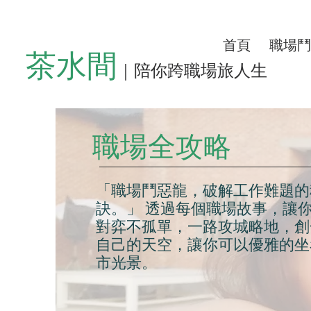
首頁
職場鬥
茶水間
｜陪你跨職場旅人生
職場全攻略
「職場鬥惡龍，破解工作難題的
訣。」 透過每個職場故事，讓
對弈不孤單，一路攻城略地，創
自己的天空，讓你可以優雅的坐
市光景。