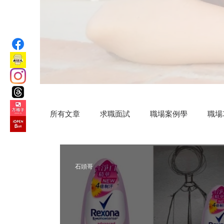
所有文章
求職面試
職場案例學
職場
汗水交響曲
VIP專屬
公益路上
石頭哥
微小說
Practical AI skills
新竹旅遊