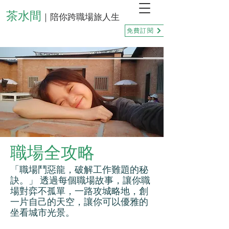
茶水間
｜陪你跨職場旅人生
免費訂閱
職場全攻略
「職場鬥惡龍，破解工作難題的秘
訣。」 透過每個職場故事，讓你職
場對弈不孤單，一路攻城略地，創
一片自己的天空，讓你可以優雅的
坐看城市光景。