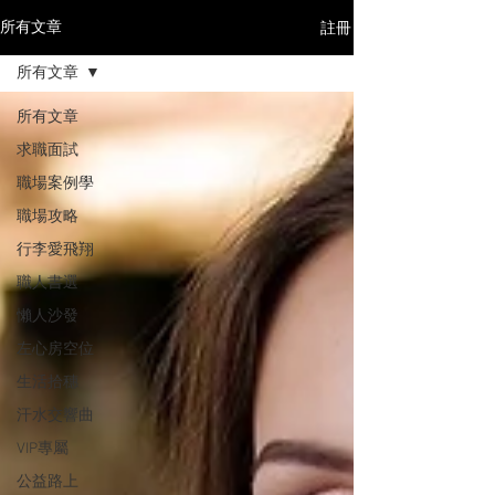
註冊
所有文章
所有文章
所有文章
求職面試
職場案例學
職場攻略
行李愛飛翔
職人書選
懶人沙發
左心房空位
生活拾穗
汗水交響曲
VIP專屬
公益路上