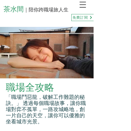
茶水間
｜陪你跨職場旅人生
免費訂閱
職場全攻略
「職場鬥惡龍，破解工作難題的秘
訣。」 透過每個職場故事，讓你職
場對弈不孤單，一路攻城略地，創
一片自己的天空，讓你可以優雅的
坐看城市光景。