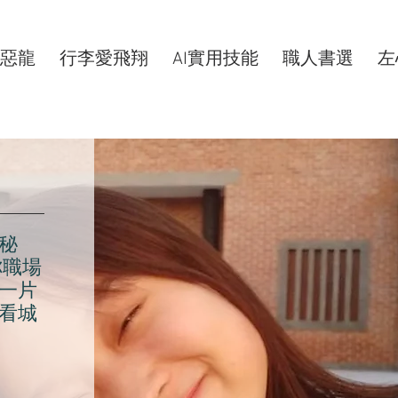
惡龍
行李愛飛翔
AI實用技能
職人書選
左
秘
你職場
一片
看城