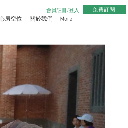
免費訂閱
會員註冊/登入
心房空位
關於我們
More