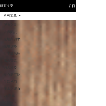
註冊
所有文章
所有文章
所有文章
求職面試
職場案例學
職場攻略
行李愛飛翔
職人書選
懶人沙發
左心房空位
生活拾穗
汗水交響曲
VIP專屬
公益路上