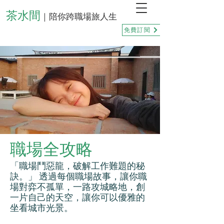
茶水間
｜陪你跨職場旅人生
免費訂閱
職場全攻略
「職場鬥惡龍，破解工作難題的秘
訣。」 透過每個職場故事，讓你職
場對弈不孤單，一路攻城略地，創
一片自己的天空，讓你可以優雅的
坐看城市光景。