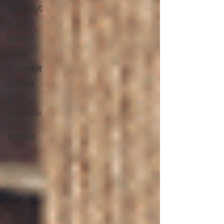
測驗小程式
好康分享
明新科大
區塊鏈
共同創作者
巷弄美食
微小說
Practical AI
skills
新竹旅遊