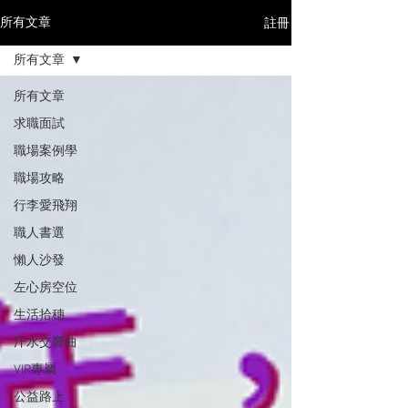
註冊
所有文章
所有文章
所有文章
求職面試
職場案例學
職場攻略
行李愛飛翔
職人書選
懶人沙發
左心房空位
生活拾穗
汗水交響曲
VIP專屬
公益路上