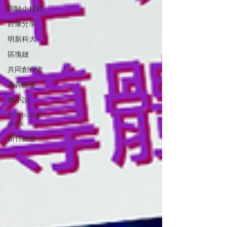
測驗小程式
好康分享
明新科大
區塊鏈
共同創作者
巷弄美食
微小說
Practical AI
skills
新竹旅遊