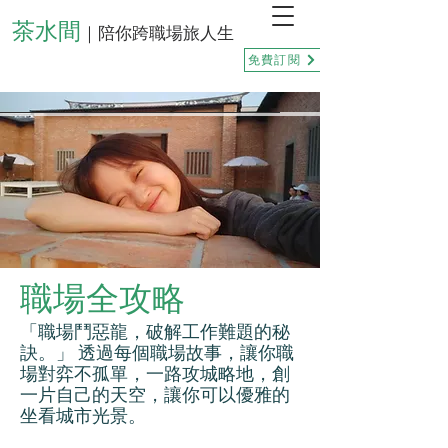
茶水間
｜陪你跨職場旅人生
免費訂閱
職場全攻略
「職場鬥惡龍，破解工作難題的秘
訣。」 透過每個職場故事，讓你職
場對弈不孤單，一路攻城略地，創
一片自己的天空，讓你可以優雅的
坐看城市光景。