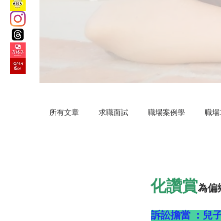
所有文章
求職面試
職場案例學
職場
汗水交響曲
VIP專屬
公益路上
化讚賞
為偏
微小說
Practical AI skills
新竹旅遊
訴訟擔當 ：兒