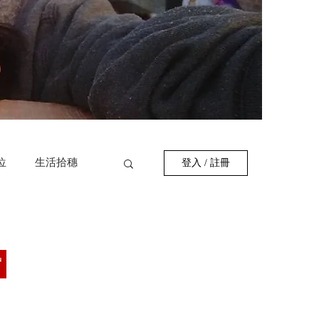
位
生活拾穗
登入 / 註冊
作者
巷弄美食