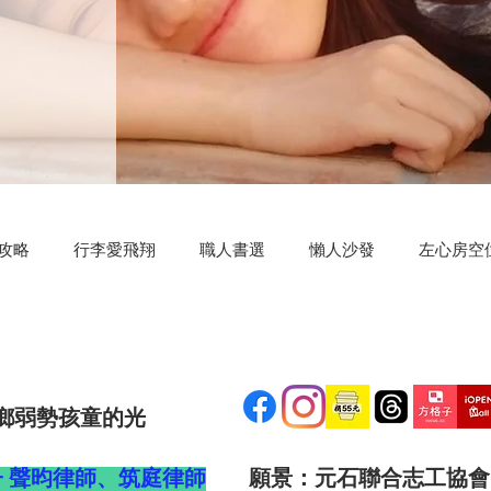
攻略
行李愛飛翔
職人書選
懶人沙發
左心房空
測驗小程式
好康分享
明新科大
區塊鏈
共同創
鄉弱勢孩童的光
子 聲昀律師、筑庭律師
願景：元石聯合志工協會