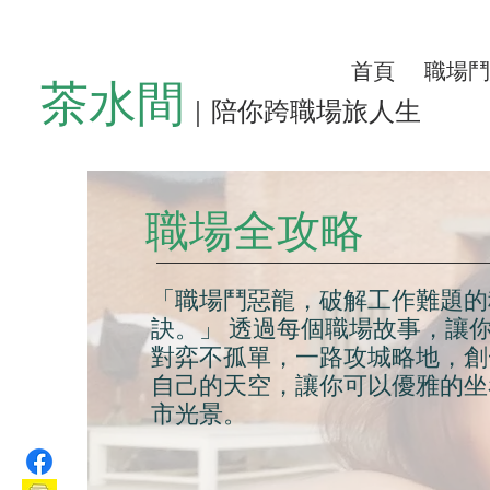
首頁
職場鬥
茶水間
｜陪你跨職場旅人生
職場全攻略
「職場鬥惡龍，破解工作難題的
訣。」 透過每個職場故事，讓
對弈不孤單，一路攻城略地，創
自己的天空，讓你可以優雅的坐
市光景。