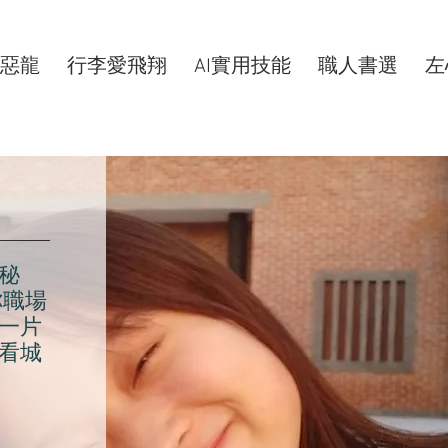
惡龍
行李愛飛翔
AI實用技能
職人書選
左
秘
你職場
一片
看城