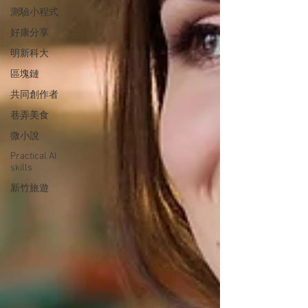
測驗小程式
好康分享
明新科大
區塊鏈
共同創作者
巷弄美食
微小說
Practical AI
skills
新竹旅遊