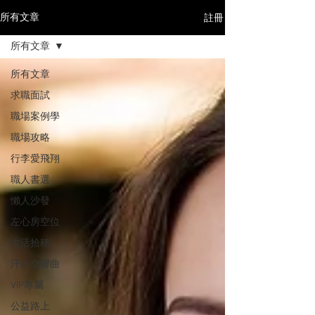
註冊
所有文章
所有文章
所有文章
求職面試
職場案例學
職場攻略
行李愛飛翔
職人書選
懶人沙發
左心房空位
生活拾穗
汗水交響曲
VIP專屬
公益路上