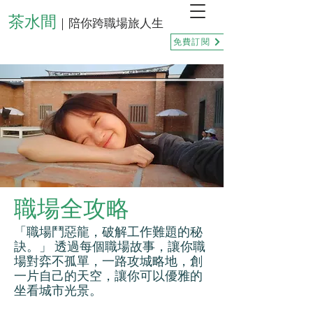
茶水間
｜陪你跨職場旅人生
免費訂閱
職場全攻略
「職場鬥惡龍，破解工作難題的秘
訣。」 透過每個職場故事，讓你職
場對弈不孤單，一路攻城略地，創
一片自己的天空，讓你可以優雅的
坐看城市光景。