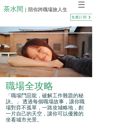
茶水間
｜陪你跨職場旅人生
免費訂閱
職場全攻略
「職場鬥惡龍，破解工作難題的秘
訣。」 透過每個職場故事，讓你職
場對弈不孤單，一路攻城略地，創
一片自己的天空，讓你可以優雅的
坐看城市光景。