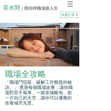
茶水間
｜陪你跨職場旅人生
免費訂閱
職場全攻略
「職場鬥惡龍，破解工作難題的秘
訣。」 透過每個職場故事，讓你職
場對弈不孤單，一路攻城略地，創
一片自己的天空，讓你可以優雅的
坐看城市光景。