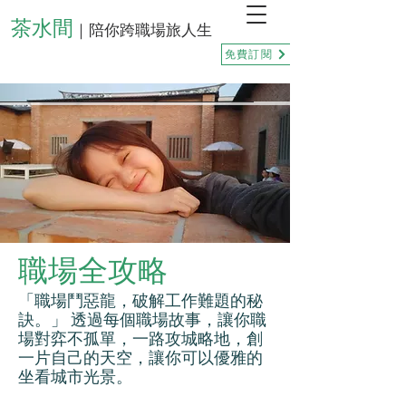
茶水間
｜陪你跨職場旅人生
免費訂閱
職場全攻略
「職場鬥惡龍，破解工作難題的秘
訣。」 透過每個職場故事，讓你職
場對弈不孤單，一路攻城略地，創
一片自己的天空，讓你可以優雅的
坐看城市光景。