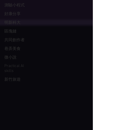
測驗小程式
好康分享
明新科大
區塊鏈
共同創作者
巷弄美食
微小說
Practical AI
skills
新竹旅遊