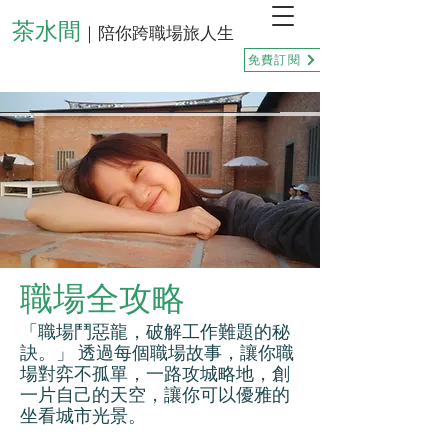
茶水間
｜陪你跨職場旅人生
免費訂閱
職場全攻略
「職場鬥惡龍，破解工作難題的秘
訣。」 透過每個職場故事，讓你職
場對弈不孤單，一路攻城略地，創
一片自己的天空，讓你可以優雅的
坐看城市光景。