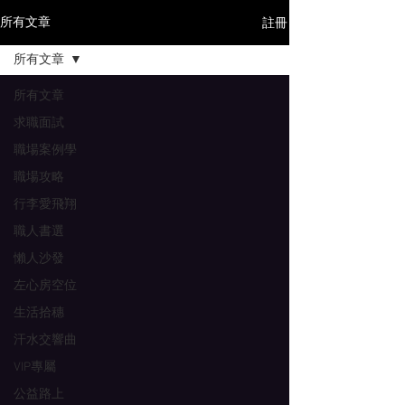
註冊
所有文章
所有文章
所有文章
求職面試
職場案例學
職場攻略
行李愛飛翔
職人書選
懶人沙發
左心房空位
生活拾穗
汗水交響曲
VIP專屬
公益路上