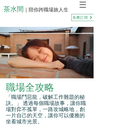
茶水間
｜陪你跨職場旅人生
免費訂閱
職場全攻略
「職場鬥惡龍，破解工作難題的秘
訣。」 透過每個職場故事，讓你職
場對弈不孤單，一路攻城略地，創
一片自己的天空，讓你可以優雅的
坐看城市光景。