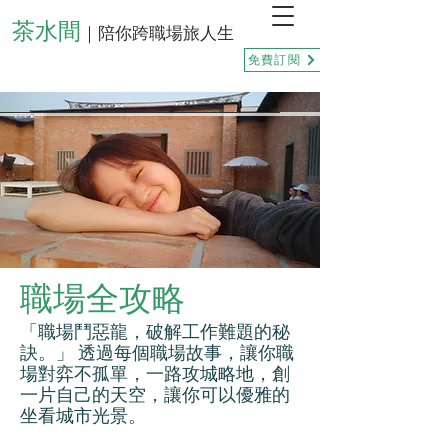
茶水間
｜陪你跨職場旅人生
免費訂閱
職場全攻略
「職場鬥惡龍，破解工作難題的秘
訣。」 透過每個職場故事，讓你職
場對弈不孤單，一路攻城略地，創
一片自己的天空，讓你可以優雅的
坐看城市光景。