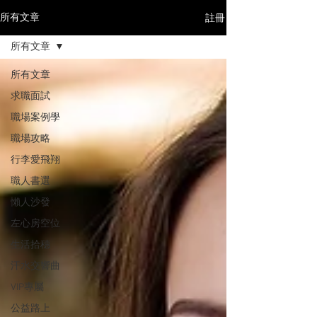
註冊
所有文章
所有文章
所有文章
求職面試
職場案例學
職場攻略
行李愛飛翔
職人書選
懶人沙發
左心房空位
生活拾穗
汗水交響曲
VIP專屬
公益路上