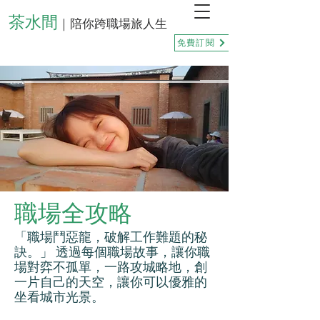
茶水間
｜陪你跨職場旅人生
免費訂閱
職場全攻略
「職場鬥惡龍，破解工作難題的秘
訣。」 透過每個職場故事，讓你職
場對弈不孤單，一路攻城略地，創
一片自己的天空，讓你可以優雅的
坐看城市光景。