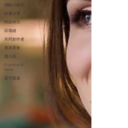
測驗小程式
好康分享
明新科大
區塊鏈
共同創作者
巷弄美食
微小說
Practical AI
skills
新竹旅遊