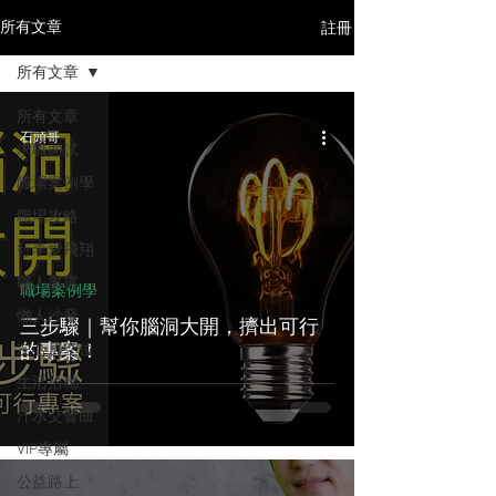
註冊
所有文章
所有文章
所有文章
石頭哥
求職面試
職場案例學
職場攻略
行李愛飛翔
職人書選
職場案例學
懶人沙發
三步驟｜幫你腦洞大開，擠出可行
的專案！
左心房空位
生活拾穗
汗水交響曲
VIP專屬
公益路上