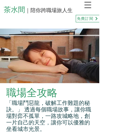
茶水間
｜陪你跨職場旅人生
免費訂閱
職場全攻略
「職場鬥惡龍，破解工作難題的秘
訣。」 透過每個職場故事，讓你職
場對弈不孤單，一路攻城略地，創
一片自己的天空，讓你可以優雅的
坐看城市光景。