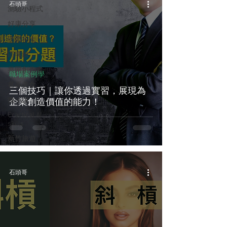
石頭哥
測驗小程式
好康分享
明新科大
區塊鏈
共同創作者
職場案例學
巷弄美食
三個技巧｜讓你透過實習，展現為
微小說
企業創造價值的能力！
Practical AI
skills
新竹旅遊
石頭哥