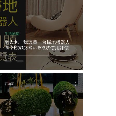
生活拾穗
懶人包｜我該買一台掃地機器人
嗎？ECOVACS N9+ 掃拖洗使用評價
石頭哥