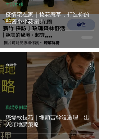
生活拾穗
疫情宅在家｜捻花惹草，打造你的
秘密小小花園！
石頭哥
職場案例學
職場軟技巧｜埋頭苦幹沒道理，出
人頭地講策略