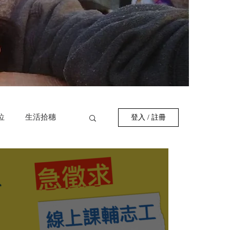
位
生活拾穗
登入 / 註冊
作者
巷弄美食