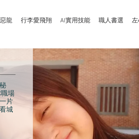
惡龍
行李愛飛翔
AI實用技能
職人書選
左
秘
你職場
一片
看城