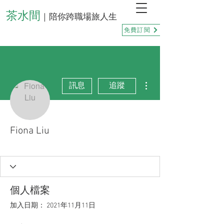
茶水間
｜陪你跨職場旅人生
免費訂閱
更多動作
訊息
追蹤
Fiona Liu
正向善良🦉
點點幸福💝
+
4
個人檔案
加入日期： 2021年11月11日