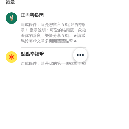
徽章
正向善良🦉
達成條件：這是您留言互動獲得的徽
章！ 徽章說明：可愛的貓頭鷹，象徵
著你的善良，樂於分享互動。🔥請幫
馬鈴薯🥔文章多開開關關點擊🔥
點點幸福💝
達成條件：這是你的第一個徽章！ 徽
章說明：你的愛心像閃亮的白雪點點
灑落，讓孩童感受到這份幸福。🔥請
幫馬鈴薯🥔文章多開開關關點擊🔥
化讚賞
為偏鄉弱勢孩童的光
願景：元石聯合志工協會
訴訟擔當 ：兒子 聲昀律師、筑庭律師