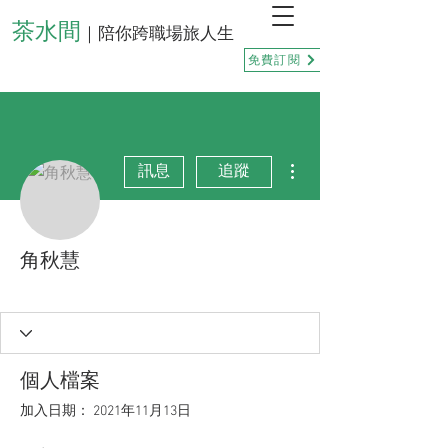
茶水間
｜陪你跨職場旅人生
免費訂閱
更多動作
訊息
追蹤
角秋慧
正向善良🦉
點點幸福💝
+
4
個人檔案
加入日期： 2021年11月13日