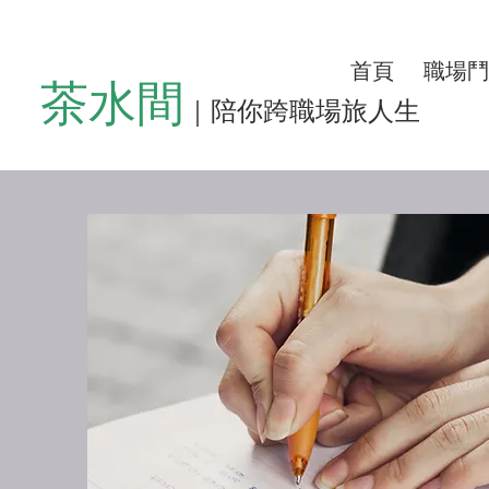
首頁
職場鬥
茶水間
｜陪你跨職場旅人生