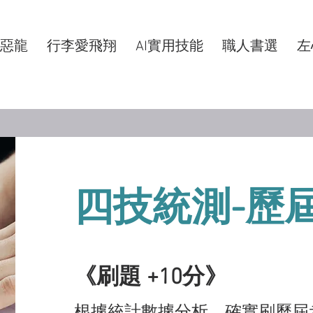
惡龍
行李愛飛翔
AI實用技能
職人書選
左
四技統測-歷
《刷題 +10分》