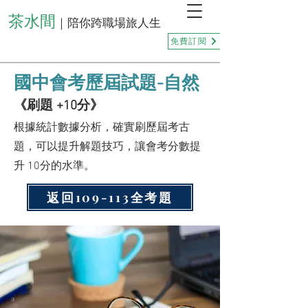
茶水間
｜陪你跨職場旅人生
免費訂閱
國中會考歷屆試題-自然
《刷題 +10分》
根據統計數據分析，確實刷歷屆考古
題，可以提升解題技巧，讓會考分數提
升 10分的水準。
返回109-113全考題