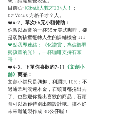
絲，讓流量變現金。
目前👉 
IG粉絲人數才234人！
；
👉 Vocus 方格子才 9 人。
❤️
4-2、單次55元小額贊助：
你習以為常的一杯55元美式咖啡，卻
是弱勢孩童翻轉人生的課輔機會 ↓↓↓
🍁點我即連結：《化讚賞，為偏鄉弱
勢孩童的光》，一杯咖啡支持石頭
哥！
❤️
4-3、下單你喜歡的7-11
《文創小
舖》
商品：
文創小舖只是興趣，利潤抓 10%；不
過通常利潤連本金，石頭哥都捐出去
了。也歡迎你提出喜歡的商品，石頭
哥可以為你特別出圖設計哦。搞不好
未來還能製作成 3D公仔喔！