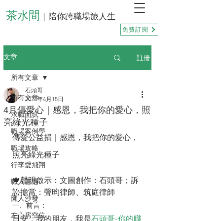
茶水間
｜陪你跨職場旅人生
免費訂閱
註冊
文章
所有文章
石頭哥
所有文章
2024年4月15日
4月傳愛心｜感恩，我把你的愛心，照
求職面試
亮綠光種子
職場案例學
傳愛公益捐｜感恩，我把你的愛心，
職場攻略
照亮綠光種子
行李愛飛翔
🍁聲明啟示：文圖創作：石頭哥；訴
職人書選
訟擔當：聲昀律師、筑庭律師
懶人沙發
一、前言：
左心房空位
日安，我的朋友，我是
石頭哥-你的職