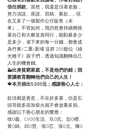
石頭哥的善款來自讀者、作者對我的
信任捐款
。當然，我還是頂著老臉，
努力演說、座談、寫稿、募款…，現
在又多了一個製作公仔販售（未
來）。不管如何，我仍然會持續燃燒
著自己和大夥並肩同行，能勸募多少
是多少，省下來的每一分錢，都會成
為竹東/二重/新埔 這群 200餘位《綠
光種子》孩子們，透過知識翻轉自己
人生的機會錢。
🐳出身貧窮家庭，不是他們的錯；我
要讓教育翻轉他們自己的人生！
🍁本月捐出5,000元；感謝善心人士：
款項都是善意，不在於多寡，但是石
頭哥能多添加柴火就不會放棄多捐。
感謝以下善心朋友的響應：
徐O義、CVOO生活、玖O氏、彭O櫻、
黃O錦、邱O慧、張O芯、張O元、陳O