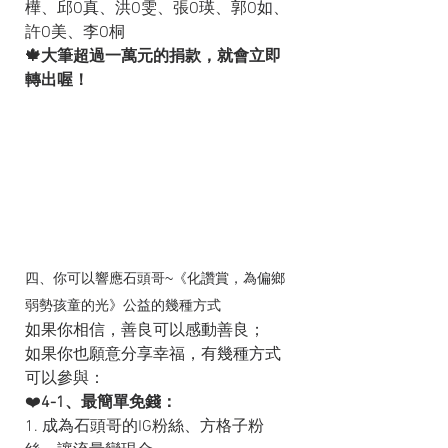
樺、邱O真、洪O雯、張O瑛、郭O如、
許O美、李O桐
🍁大筆超過一萬元的捐款，就會立即
轉出喔！
四、你可以響應石頭哥~《化讚賞，為偏鄉
弱勢孩童的光》公益的幾種方式
如果你相信，善良可以感動善良；
如果你也願意分享幸福，有幾種方式
可以參與：
❤️
4-1、最簡單免錢：
1. 成為石頭哥的IG粉絲、方格子粉