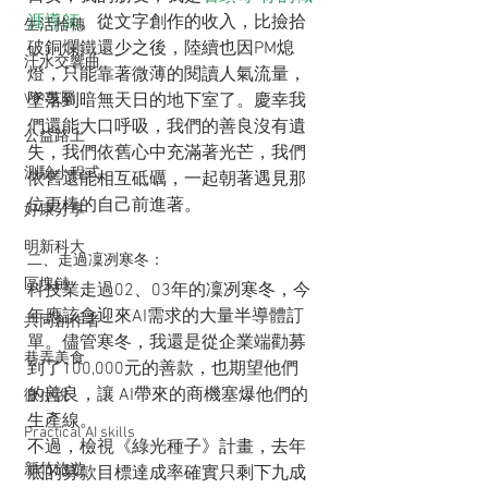
涯導師
。從文字創作的收入，比撿拾
生活拾穗
破銅爛鐵還少之後，陸續也因PM熄
汗水交響曲
燈，只能靠著微薄的閱讀人氣流量，
VIP專屬
墜落到暗無天日的地下室了。慶幸我
們還能大口呼吸，我們的善良沒有遺
公益路上
失，我們依舊心中充滿著光芒，我們
測驗小程式
依舊還能相互砥礪，一起朝著遇見那
位更棒的自己前進著。
好康分享
明新科大
二、走過凜冽寒冬：
區塊鏈
科技業走過02、03年的凜冽寒冬，今
年應該會迎來AI需求的大量半導體訂
共同創作者
單。儘管寒冬，我還是從企業端勸募
巷弄美食
到了100,000元的善款，也期望他們
的善良，讓 AI帶來的商機塞爆他們的
微小說
生產線。
Practical AI skills
不過，檢視《綠光種子》計畫，去年
新竹旅遊
底的募款目標達成率確實只剩下九成