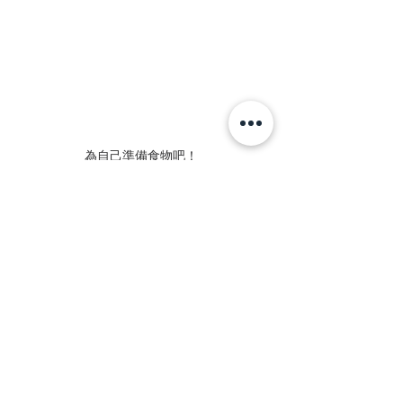
為自己準備食物吧！
總結：理想的簡單飲食，為自己料理
簡單的食材、簡單的烹調方式，即使
沒有過多的技巧，也能讓餐食成為幸
福的泉源。書中所提倡的「理想簡單
飲食」，我在實際操作中深感認同，
為自己準備食物，真的能感覺快樂，
特別是刻意地維持儀式感，只是用上
了餐墊、餐盤、擺上一把叉子，把食