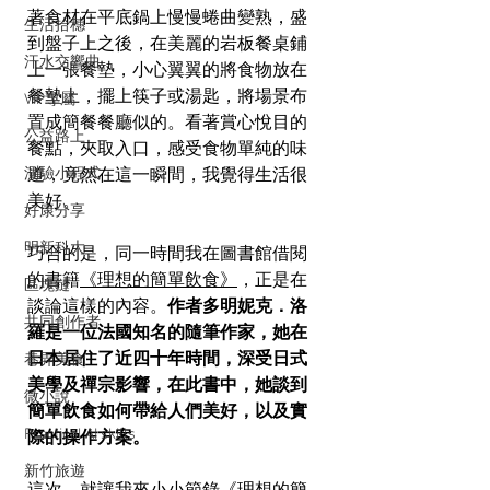
著食材在平底鍋上慢慢蜷曲變熟，盛
生活拾穗
到盤子上之後，在美麗的岩板餐桌鋪
汗水交響曲
上一張餐墊，小心翼翼的將食物放在
餐墊上，擺上筷子或湯匙，將場景布
VIP專屬
置成簡餐餐廳似的。看著賞心悅目的
公益路上
餐點，夾取入口，感受食物單純的味
測驗小程式
道，竟然在這一瞬間，我覺得生活很
美好。
好康分享
明新科大
巧合的是，同一時間我在圖書館借閱
的書籍
《理想的簡單飲食》
，正是在
區塊鏈
談論這樣的內容。
作者多明妮克．洛
共同創作者
羅是一位法國知名的隨筆作家，她在
日本居住了近四十年時間，深受日式
巷弄美食
美學及禪宗影響，在此書中，她談到
微小說
簡單飲食如何帶給人們美好，以及實
Practical AI skills
際的操作方案。
新竹旅遊