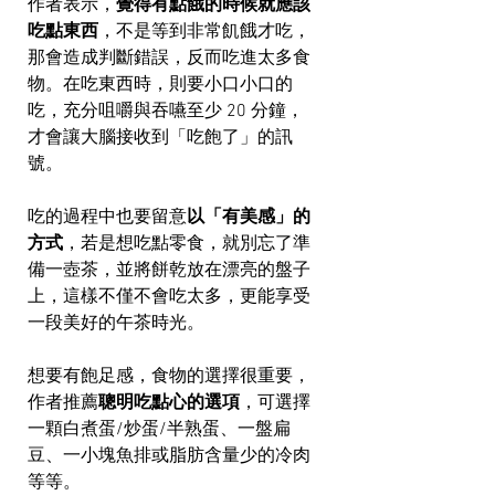
作者表示，
覺得有點餓的時候就應該
吃點東西
，不是等到非常飢餓才吃，
那會造成判斷錯誤，反而吃進太多食
物。在吃東西時，則要小口小口的
吃，充分咀嚼與吞嚥至少 20 分鐘，
才會讓大腦接收到「吃飽了」的訊
號。
吃的過程中也要留意
以「有美感」的
方式
，若是想吃點零食，就別忘了準
備一壺茶，並將餅乾放在漂亮的盤子
上，這樣不僅不會吃太多，更能享受
一段美好的午茶時光。
想要有飽足感，食物的選擇很重要，
作者推薦
聰明吃點心的選項
，可選擇
一顆白煮蛋/炒蛋/半熟蛋、一盤扁
豆、一小塊魚排或脂肪含量少的冷肉
等等。