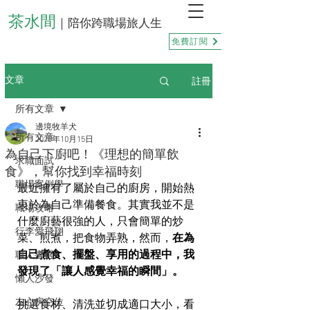
茶水間
｜陪你跨職場旅人生
免費訂閱
註冊
文章
所有文章
邊境牧羊犬
所有文章
2025年10月15日
為自己下廚吧！《理想的簡單飲
求職面試
食》，幫你找到幸福時刻
職場案例學
最近擁有了屬於自己的廚房，開始熱
衷於為自己準備餐食。其實我並不是
職場攻略
什麼廚藝很強的人，只會簡單的炒
行李愛飛翔
菜、煎煮，把食物弄熟，然而，
在為
自己煮食、擺盤、享用的過程中，我
職人書選
發現了「讓人感覺幸福的瞬間」。
懶人沙發
左心房空位
挑選食材、清洗並切成適口大小，看