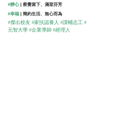
#靜心
 | 察覺當下、滿室芬芳
#幸福
 | 簡約生活、無心而為
#傑出校友
#家扶認養人
#課輔志工
#
元智大學
#企業導師
#經理人