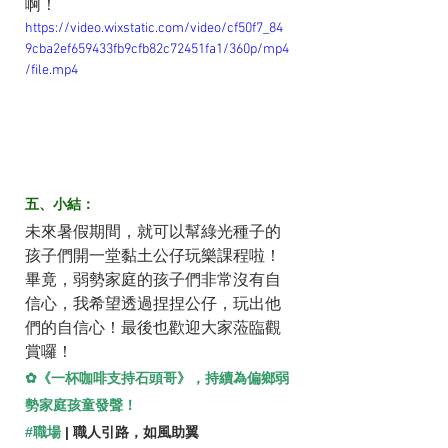
啊！
https://video.wixstatic.com/video/cf50f7_84
9cba2ef659433fb9cfb82c72451fa1/360p/mp4
/file.mp4
五、小結：
未來暑假期間，就可以幫綠光種子的
孩子們開一堂黏土公仔玩樂課程啦！
畢竟，弱勢家庭的孩子們非常沒有自
信心，我希望透過捏捏公仔，玩出他
們的自信心！最後也歡迎大家蒞臨觀
賞囉！
✿《一杯咖啡支持石頭哥》，持續為偏鄉弱
勢家庭孩童發聲！
#職場
 | 職人引路，如風助翼