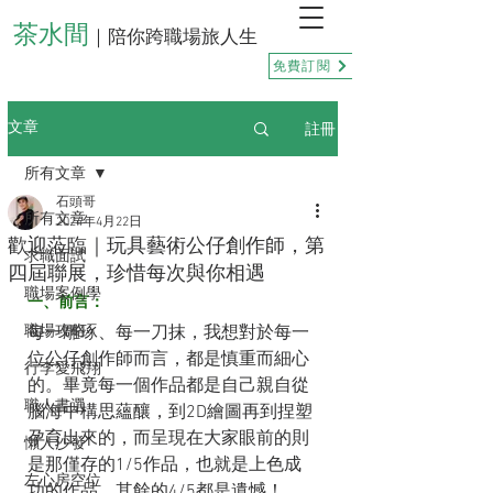
茶水間
｜陪你跨職場旅人生
免費訂閱
註冊
文章
所有文章
石頭哥
所有文章
2024年4月22日
歡迎蒞臨｜玩具藝術公仔創作師，第
求職面試
四屆聯展，珍惜每次與你相遇
職場案例學
一、前言：
職場攻略
每一雕琢、每一刀抹，我想對於每一
位公仔創作師而言，都是慎重而細心
行李愛飛翔
的。畢竟每一個作品都是自己親自從
職人書選
腦海中構思蘊釀，到2D繪圖再到捏塑
孕育出來的，而呈現在大家眼前的則
懶人沙發
是那僅存的1/5作品，也就是上色成
左心房空位
功的作品，其餘的4/5都是遺憾！