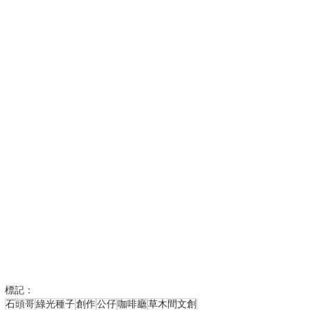
標記：
石頭哥
綠光種子
創作
公仔
咖啡廳
草木間文創