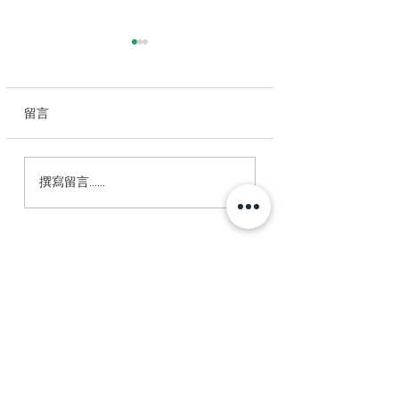
留言
第五號公仔：LaLa Chip
別怕，為了更好，
撰寫留言......
（拉拉奇普）
當砍掉重練