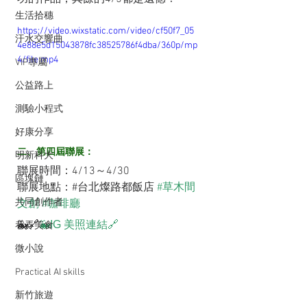
生活拾穗
https://video.wixstatic.com/video/cf50f7_05
汗水交響曲
4e88e5d15043878fc38525786f4dba/360p/mp
4/file.mp4
VIP專屬
公益路上
測驗小程式
好康分享
二、第四屆聯展：
明新科大
聯展時間：4/13～4/30
區塊鏈
聯展地點：#台北燦路都飯店 
#草木間
共同創作者
文創
#咖啡廳
🐳🔗
🐳IG 美照連結🔗
巷弄美食
微小說
Practical AI skills
新竹旅遊