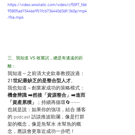
https://video.wixstatic.com/video/cf50f7_fdd
95805ad15446e951fcb736440d3df/360p/mp4
/file.mp4
三、我知道 VS 敢嘗試，總是有遙遠的距
離：
我知道～之前清大史欽泰教授說過：
21世紀最缺乏的是整合型人才
。
我也知道～創業家成功的策略模式：
機會辨識 ➡️然後「資源整合」➡️進而
「資產累積」
；持續再循環🔄⋯⋯
也就是說：如果你的強項，結合 播客
的 podcast 訪談推波助瀾，像是打群
架的概念，像是魚幫水 水幫魚的概
念，應該會更靠近成功一步吧！