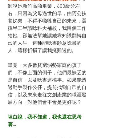
師說她新竹高商畢業，600級分左
右，只因為父母過世的早，由阿公扶
養姊弟，不得不犧牲自己的未來，選
擇半工半讀唸科大補校，我留個工作
給她，卻無法幫她讓她靠知識翻轉自
己的人生。這種能唸書願意唸書的
人，這樣折損了讓我挺難過的。
畢竟，大多數貧窮弱勢家庭的孩子
們，不像上面的例子，他們最缺乏的
是自信，以及唸書這檔事。如果能透
過動手製作公仔，提前找到自己的自
信，以及未來走往文創產業的職涯發
展方向，對他們會不會是更好呢？
坦白說，我不知道，我也還在思考
著…