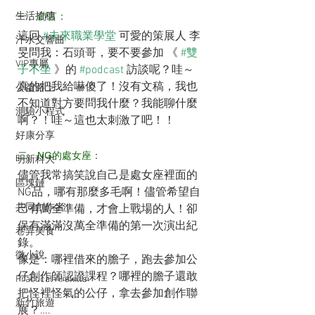
生活拾穗
一、前言：
這回 
#未來職業學堂
 可愛的策展人 李
汗水交響曲
旻問我：石頭哥，要不要參加 《 
#雙
VIP專屬
子不坐
 》的 
#podcast
 訪談呢？哇～
真的把我給嚇傻了！沒有文稿，我也
公益路上
不知道對方要問我什麼？我能聊什麼
測驗小程式
啊？！哇～這也太刺激了吧！！
好康分享
二、NG的處女座：
明新科大
儘管我常搞笑說自己是處女座裡面的 
區塊鏈
NG品，哪有那麼多毛啊！儘管希望自
共同創作者
己有萬全準備，才會上戰場的人！卻
保有滿滿沒萬全準備的第一次演出紀
巷弄美食
錄。
微小說
像是：哪裡借來的膽子，跑去參加公
仔創作師認證課程？哪裡的膽子還敢
Practical AI skills
把怪裡怪氣的公仔，拿去參加創作聯
新竹旅遊
展？….