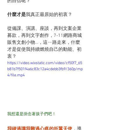
的自信呢？
什麼才是
我真正最原始的初衷？
從備課、演講、座談，再到文案企業
募款，再到文字創作，7-11網路商城
販售文創小物…，這ㄧ路走來，什麼
才是促使我持續燃燒自己的動能、初
衷？
https://video.wixstatic.com/video/cf50f7_65
b81b7f501f4a6c83c12a4cdebb3fb9/360p/mp
4/file.mp4
我想還是掛念著孩子們吧！
我碰過讓我難過心疼的折翼天使
，導