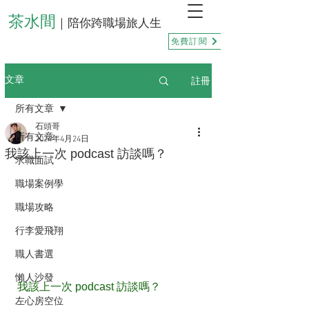
茶水間
｜陪你跨職場旅人生
免費訂閱
註冊
文章
所有文章
石頭哥
所有文章
2024年4月24日
我該上一次 podcast 訪談嗎？
求職面試
職場案例學
職場攻略
行李愛飛翔
職人書選
懶人沙發
我該上一次 podcast 訪談嗎？
左心房空位