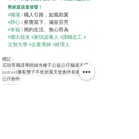
勢家庭孩童發聲！
#職場
 | 職人引路，如風助翼
#靜心
 | 察覺當下、滿室芬芳
#幸福
 | 簡約生活、無心而為
#傑出校友
#家扶認養人
#課輔志工
#
元智大學
#企業導師
#經理人
標記：
石頭哥
職涯導師
綠光種子
公益
公仔
貓派主播
podcast
播客
雙子不坐
折翼天使
創作初衷
公仔創作
生活拾穗
查看全部
最新文章