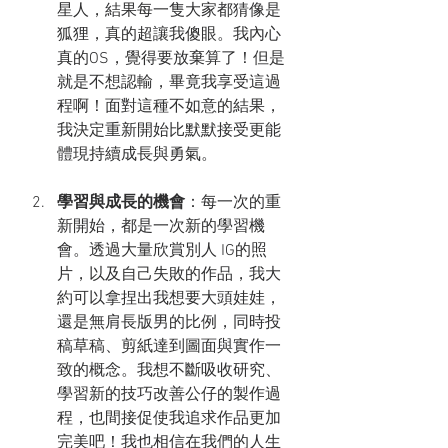
星人，結果每一隻大家都猜像是
狐狸，真的超讓我傻眼。我內心
真的OS，覺得要放棄算了！但是
就是不想認輸，畢竟我享受這過
程啊！面對這種不如意的結果，
我決定重新開始比默默接受更能
體現持續成長與勇氣。
學習與成長的機會
：每一次的重
新開始，都是一次新的學習機
會。透過大量欣賞別人 IG的照
片，以及自己失敗的作品，我大
約可以拿捏出我想要大頭娃娃，
還是無肩長版男的比例，同時投
稿草稿、剪紙達到圖面與實作一
致的概念。我想不斷吸收研究、
學習新的技巧改善公仔的製作過
程，也間接促使我追求作品更加
完美吧！我也相信在我們的人生