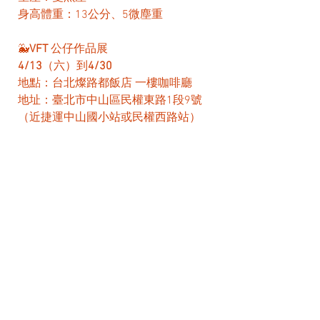
身高體重：13公分、5微塵重
🐳
VFT
 公仔作品展
4/13
（六）到
4/30
地點：台北燦路都飯店 一樓咖啡廳
地址：臺北市中山區民權東路1段9號
（近捷運中山國小站或民權西路站）