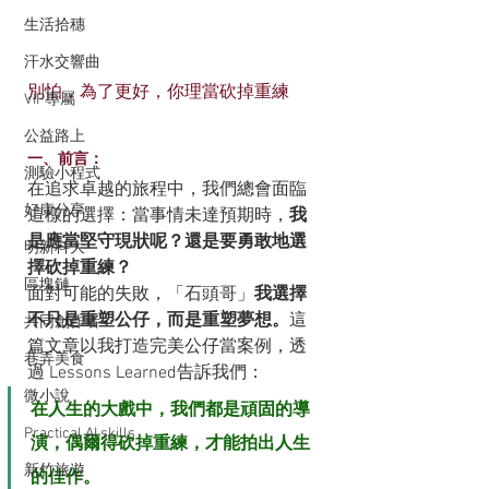
生活拾穗
汗水交響曲
別怕，為了更好，你理當砍掉重練
VIP專屬
公益路上
一、前言：
測驗小程式
在追求卓越的旅程中，我們總會面臨
好康分享
這樣的選擇：當事情未達預期時，
我
是應當堅守現狀呢？還是要勇敢地選
明新科大
擇砍掉重練？
區塊鏈
面對可能的失敗，「石頭哥」
我選擇
不只是重塑公仔，而是重塑夢想。
這
共同創作者
篇文章以我打造完美公仔當案例，透
巷弄美食
過 Lessons Learned告訴我們：
微小說
在人生的大戲中，我們都是頑固的導
Practical AI skills
演，偶爾得砍掉重練，才能拍出人生
新竹旅遊
的佳作。