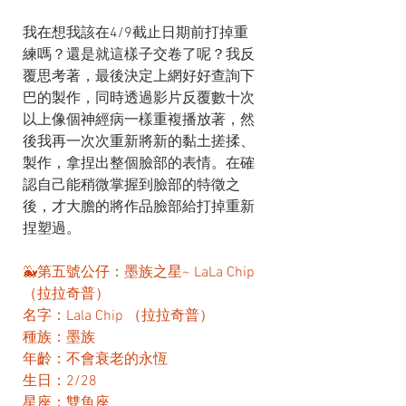
我在想我該在4/9截止日期前打掉重
練嗎？還是就這樣子交卷了呢？我反
覆思考著，最後決定上網好好查詢下
巴的製作，同時透過影片反覆數十次
以上像個神經病一樣重複播放著，然
後我再一次次重新將新的黏土搓揉、
製作，拿捏出整個臉部的表情。在確
認自己能稍微掌握到臉部的特徵之
後，才大膽的將作品臉部給打掉重新
捏塑過。
🐳第五號公仔：墨族之星~ LaLa Chip 
（拉拉奇普）
名字：Lala Chip （拉拉奇普）
種族：墨族
年齡：不會衰老的永恆
生日：2/28
星座：雙魚座