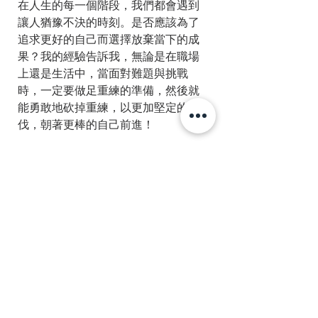
在人生的每一個階段，我們都會遇到
讓人猶豫不決的時刻。是否應該為了
追求更好的自己而選擇放棄當下的成
果？我的經驗告訴我，無論是在職場
上還是生活中，當面對難題與挑戰
時，一定要做足重練的準備，然後就
能勇敢地砍掉重練，以更加堅定的步
伐，朝著更棒的自己前進！
你呢？我的朋友！你也有故事想分享
嗎？歡迎大膽留言分享，讓我們一起
玩樂、一起成長，一起遇見那位更棒
的自己吧！