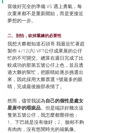
當做好完全的準備 VS 遇上勇氣，每
次重來都不是重新開始，而是更接近
夢想的一步。
二、別怕，砍掉重練的必要性
我想大夥都知道石頭哥 我最近忙著趕
製作 4/12(六) VFT公仔成果展的公仔
忙的不可開交。總算在週日完成了比
較成功的那第五號公仔上色，並且透
過大夥的幫忙，把眼睛給逐步挑選出
來，因此採用大夥票選 9號最多的眼
睛，完成最後臉部表情了。
然而，儘管我認為
自己的個性是處女
星座中的瑕疵品
。但是端詳好幾次這
隻第五號公仔，我怎麼都覺得他：
1、下巴就是沒有做好；2、臉頰不夠
有肉肉，沒有悠閒時光的福氣像。