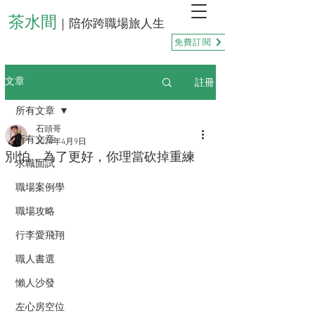
茶水間
｜陪你跨職場旅人生
免費訂閱
註冊
文章
所有文章
石頭哥
所有文章
2024年4月9日
別怕，為了更好，你理當砍掉重練
求職面試
職場案例學
職場攻略
行李愛飛翔
職人書選
懶人沙發
左心房空位