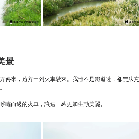
美景
方傳來，遠方一列火車駛來。我雖不是鐵道迷，卻無法
。
呼嘯而過的火車，讓這一幕更加生動美麗。