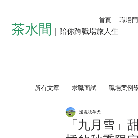
首頁
職場鬥
茶水間
｜陪你跨職場旅人生
所有文章
求職面試
職場案例
懶人沙發
左心房空位
生
邊境牧羊犬
「九月雪」
公益路上
測驗小程式
好