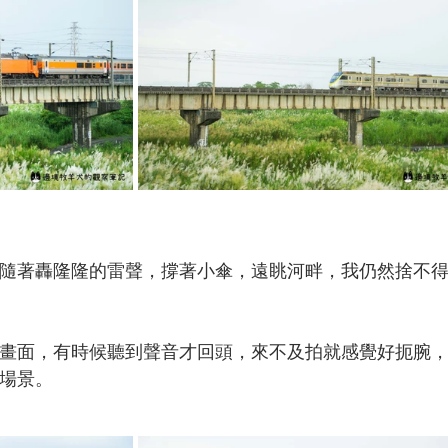
隨著轟隆隆的雷聲，撐著小傘，遠眺河畔，我仍然捨不
畫面，有時候聽到聲音才回頭，來不及拍就感覺好扼腕
場景。