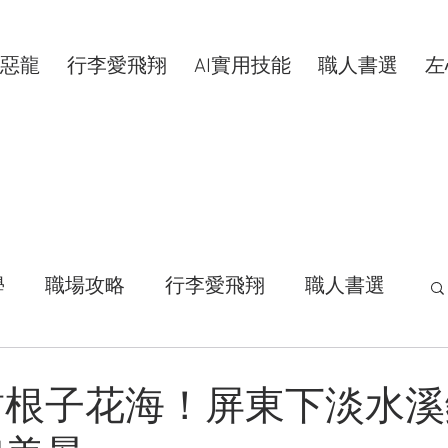
惡龍
行李愛飛翔
AI實用技能
職人書選
左
學
職場攻略
行李愛飛翔
職人書選
活拾穗
汗水交響曲
VIP專屬
甜根子花海！屏東下淡水溪
康分享
明新科大
區塊鏈
共同創作者