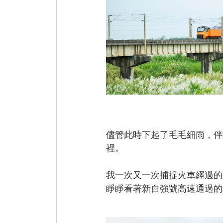
儘管此時下起了毛毛細雨，伴
裡。
我一次又一次捕捉火車經過的
睜睜看著新自強號高速通過的