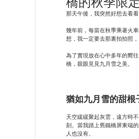
橋的秋季限
那天午後，我突然好想去看看
巷弄美食
微小說
Practical
幾年前，每當在秋季乘著火車
想，我一定要去那裏拍拍照，
為了實現放在心中多年的嚮往
橋，親眼見見九月雪之美。
猶如九月雪的甜根
天空緩緩聚起灰雲，遠方時不
刻。當我踏上舊鐵橋屏東端的
人也沒有。