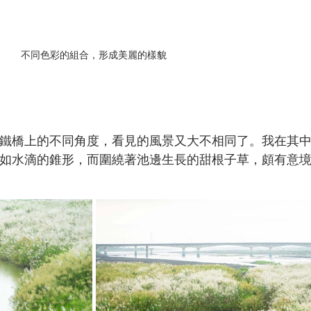
不同色彩的組合，形成美麗的樣貌
鐵橋上的不同角度，看見的風景又大不相同了。我在其
如水滴的錐形，而圍繞著池邊生長的甜根子草，頗有意