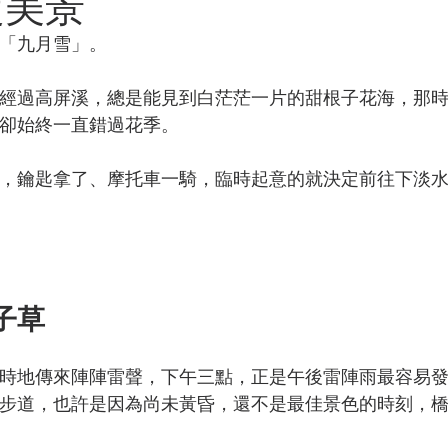
定美景
「九月雪」。
 AI skills
新竹旅遊
經過高屏溪，總是能見到白茫茫一片的甜根子花海，那
卻始終一直錯過花季。
，鑰匙拿了、摩托車一騎，臨時起意的就決定前往下淡
子草
時地傳來陣陣雷聲，下午三點，正是午後雷陣雨最容易
步道，也許是因為尚未黃昏，還不是最佳景色的時刻，