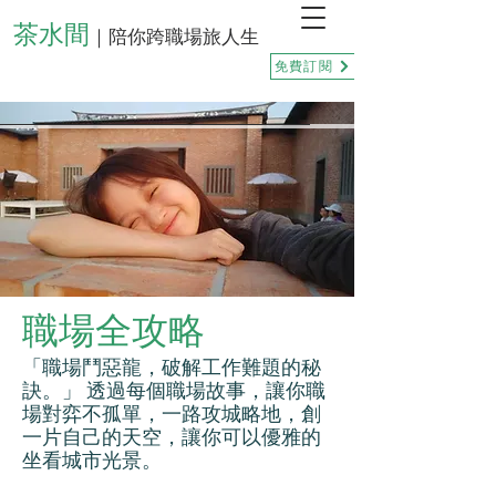
茶水間
｜陪你跨職場旅人生
免費訂閱
職場全攻略
「職場鬥惡龍，破解工作難題的秘
訣。」 透過每個職場故事，讓你職
場對弈不孤單，一路攻城略地，創
一片自己的天空，讓你可以優雅的
坐看城市光景。