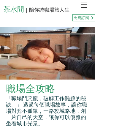
茶水間
｜陪你跨職場旅人生
免費訂閱
職場全攻略
「職場鬥惡龍，破解工作難題的秘
訣。」 透過每個職場故事，讓你職
場對弈不孤單，一路攻城略地，創
一片自己的天空，讓你可以優雅的
坐看城市光景。