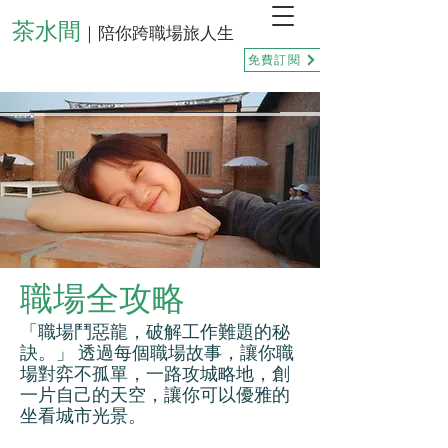
茶水間
｜陪你跨職場旅人生
免費訂閱
職場全攻略
「職場鬥惡龍，破解工作難題的秘
訣。」 透過每個職場故事，讓你職
場對弈不孤單，一路攻城略地，創
一片自己的天空，讓你可以優雅的
坐看城市光景。