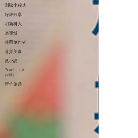
測驗小程式
好康分享
明新科大
區塊鏈
共同創作者
巷弄美食
微小說
Practical AI
skills
新竹旅遊