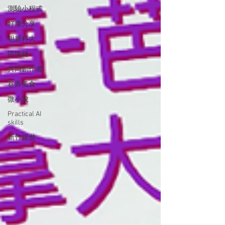
測驗小程式
好康分享
明新科大
區塊鏈
共同創作者
巷弄美食
微小說
Practical AI
skills
新竹旅遊