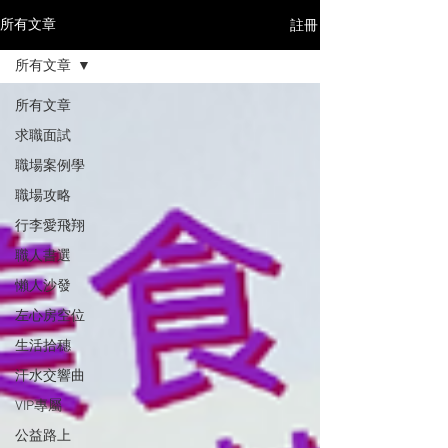
註冊
所有文章
所有文章
所有文章
求職面試
職場案例學
職場攻略
行李愛飛翔
職人書選
懶人沙發
左心房空位
生活拾穗
汗水交響曲
VIP專屬
公益路上