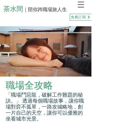
茶水間
｜陪你跨職場旅人生
免費訂閱
職場全攻略
「職場鬥惡龍，破解工作難題的秘
訣。」 透過每個職場故事，讓你職
場對弈不孤單，一路攻城略地，創
一片自己的天空，讓你可以優雅的
坐看城市光景。