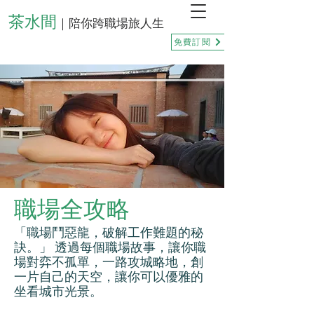
茶水間
｜陪你跨職場旅人生
免費訂閱
職場全攻略
「職場鬥惡龍，破解工作難題的秘
訣。」 透過每個職場故事，讓你職
場對弈不孤單，一路攻城略地，創
一片自己的天空，讓你可以優雅的
坐看城市光景。